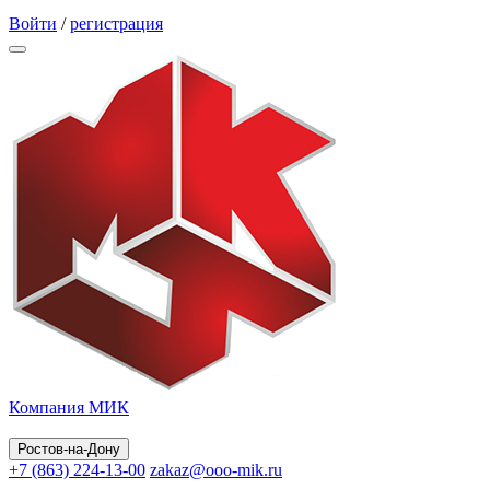
Обратный звонок
Войти
/
регистрация
Компания МИК
Ростов-на-Дону
+7 (863) 224-13-00
zakaz@ooo-mik.ru