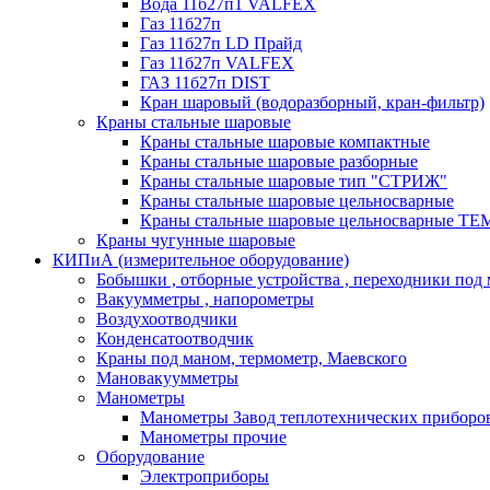
Вода 11б27п1 VALFEX
Газ 11б27п
Газ 11б27п LD Прайд
Газ 11б27п VALFEX
ГАЗ 11б27п DIST
Кран шаровый (водоразборный, кран-фильтр)
Краны стальные шаровые
Краны стальные шаровые компактные
Краны стальные шаровые разборные
Краны стальные шаровые тип "СТРИЖ"
Краны стальные шаровые цельносварные
Краны стальные шаровые цельносварные T
Краны чугунные шаровые
КИПиА (измерительное оборудование)
Бобышки , отборные устройства , переходники под
Вакуумметры , напорометры
Воздухоотводчики
Конденсатоотводчик
Краны под маном, термометр, Маевского
Мановакуумметры
Манометры
Манометры Завод теплотехнических приборо
Манометры прочие
Оборудование
Электроприборы