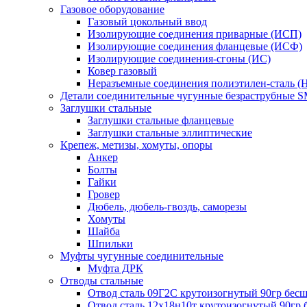
Газовое оборудование
Газовый цокольный ввод
Изолирующие соединения приварные (ИСП)
Изолирующие соединения фланцевые (ИСФ)
Изолирующие соединения-сгоны (ИС)
Ковер газовый
Неразъемные соединения полиэтилен-сталь (
Детали соединительные чугунные безраструбные 
Заглушки стальные
Заглушки стальные фланцевые
Заглушки стальные эллиптические
Крепеж, метизы, хомуты, опоры
Анкер
Болты
Гайки
Гровер
Дюбель, дюбель-гвоздь, саморезы
Хомуты
Шайба
Шпильки
Муфты чугунные соединительные
Муфта ДРК
Отводы стальные
Отвод сталь 09Г2С крутоизогнутый 90гр бе
Отвод сталь 12х18н10т крутоизогнутый 90гр