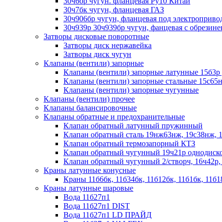
30ч6бр чугун. фланцевая Ру10 Китай
30ч7бк чугун, фланцевая ГАЗ
30ч906бр чугун, фланцевая под электроприво
30ч939р 30ч939бр чугун, фанцевая с обрезин
Затворы дисковые поворотные
Затворы диск нержавейка
Затворы диск чугун
Клапаны (вентили) запорные
Клапаны (вентили) запорные латунные 15б3р 
Клапаны (вентили) запорные стальные 15с65н
Клапаны (вентили) запорные чугунные
Клапаны (вентили) прочее
Клапаны балансировочные
Клапаны обратные и предохранительные
Клапан обратный латунный пружинный
Клапан обратный сталь 19нж63нж, 19с38нж, 
Клапан обратный термозапорный КТЗ
Клапан обратный чугунный 19ч21р однодиск
Клапан обратный чугунный 2/створч, 16ч42р,
Краны латунные конусные
Краны 11б6бк, 11б34бк, 11б12бк, 11б1бк, 11б1
Краны латунные шаровые
Вода 11б27п1
Вода 11б27п1 DIST
Вода 11б27п1 LD ПРАЙД