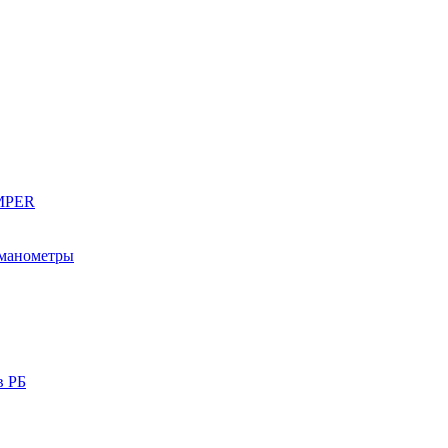
EMPER
 манометры
в РБ