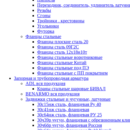
Переходник, соединитель, удлинитель латун
Резьбы
Сгоны
Тройники . крестовины
Угольники
Футорка
Фланцы стальные
Фланцы плоские сталь 20
Фланцы сталь 09Г2С
Фланцы сталь 12х18н10т
Фланцы стальные воротниковые
Фланцы стальные Китай
Фланцы стальные под ПЭ
Фланцы стальные с ПП покрытием
Запорная и трубопроводная арматура
ADL вся продукция
Краны стальные шаровые БИВАЛ
BENARMO вся продукция
Задвижки стальные и чугунные, латунные
30с15нж сталь, фланцевая Ру 40
30с41нж сталь, фланцевая
30с64нж сталь, фланцевая РУ 25
30ч39р чугун, фланцевая с обрезиненным кл
30ч6бр чугун, фланцевая Россия