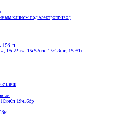
д
енным клином под электропривод
, 15б1п
ж, 15с22нж, 15с52нж, 15с18нж, 15с51п
16с13нж
овый
 16кч6п 19ч16бр
8бк