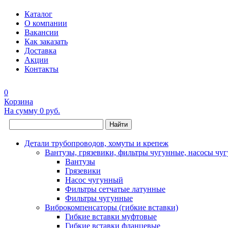
Каталог
О компании
Вакансии
Как заказать
Доставка
Акции
Контакты
0
Корзина
На сумму
0 руб.
Найти
Детали трубопроводов, хомуты и крепеж
Вантузы, грязевики, фильтры чугунные, насосы чу
Вантузы
Грязевики
Насос чугунный
Фильтры сетчатые латунные
Фильтры чугунные
Виброкомпенсаторы (гибкие вставки)
Гибкие вставки муфтовые
Гибкие вставки фланцевые