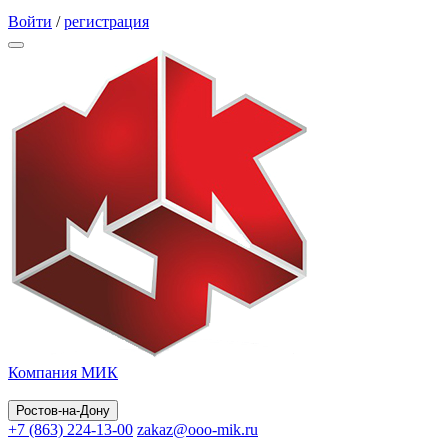
Обратный звонок
Войти
/
регистрация
Компания МИК
Ростов-на-Дону
+7 (863) 224-13-00
zakaz@ooo-mik.ru