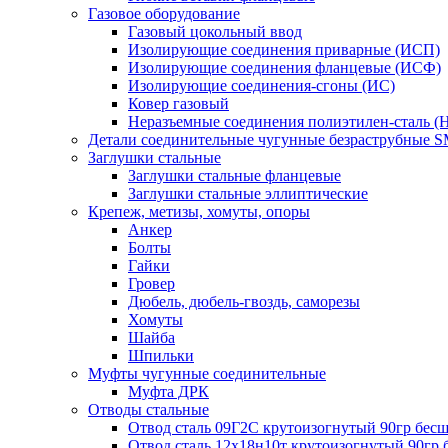
Газовое оборудование
Газовый цокольный ввод
Изолирующие соединения приварные (ИСП)
Изолирующие соединения фланцевые (ИСФ)
Изолирующие соединения-сгоны (ИС)
Ковер газовый
Неразъемные соединения полиэтилен-сталь (
Детали соединительные чугунные безраструбные 
Заглушки стальные
Заглушки стальные фланцевые
Заглушки стальные эллиптические
Крепеж, метизы, хомуты, опоры
Анкер
Болты
Гайки
Гровер
Дюбель, дюбель-гвоздь, саморезы
Хомуты
Шайба
Шпильки
Муфты чугунные соединительные
Муфта ДРК
Отводы стальные
Отвод сталь 09Г2С крутоизогнутый 90гр бе
Отвод сталь 12х18н10т крутоизогнутый 90гр