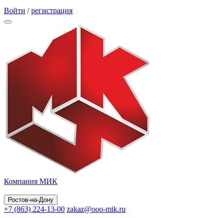
Обратный звонок
Войти
/
регистрация
Компания МИК
Ростов-на-Дону
+7 (863) 224-13-00
zakaz@ooo-mik.ru