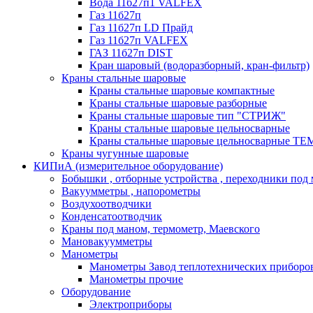
Вода 11б27п1 VALFEX
Газ 11б27п
Газ 11б27п LD Прайд
Газ 11б27п VALFEX
ГАЗ 11б27п DIST
Кран шаровый (водоразборный, кран-фильтр)
Краны стальные шаровые
Краны стальные шаровые компактные
Краны стальные шаровые разборные
Краны стальные шаровые тип "СТРИЖ"
Краны стальные шаровые цельносварные
Краны стальные шаровые цельносварные T
Краны чугунные шаровые
КИПиА (измерительное оборудование)
Бобышки , отборные устройства , переходники под
Вакуумметры , напорометры
Воздухоотводчики
Конденсатоотводчик
Краны под маном, термометр, Маевского
Мановакуумметры
Манометры
Манометры Завод теплотехнических приборо
Манометры прочие
Оборудование
Электроприборы