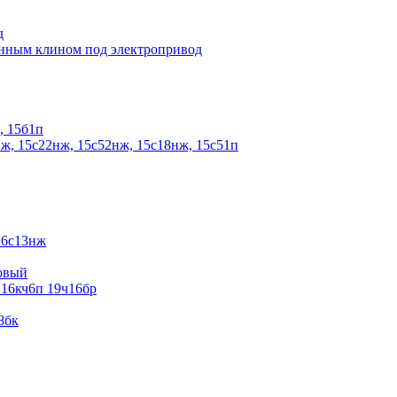
д
енным клином под электропривод
, 15б1п
ж, 15с22нж, 15с52нж, 15с18нж, 15с51п
16с13нж
овый
 16кч6п 19ч16бр
8бк