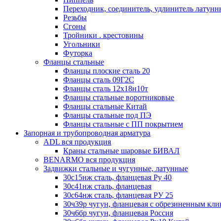
Переходник, соединитель, удлинитель латун
Резьбы
Сгоны
Тройники . крестовины
Угольники
Футорка
Фланцы стальные
Фланцы плоские сталь 20
Фланцы сталь 09Г2С
Фланцы сталь 12х18н10т
Фланцы стальные воротниковые
Фланцы стальные Китай
Фланцы стальные под ПЭ
Фланцы стальные с ПП покрытием
Запорная и трубопроводная арматура
ADL вся продукция
Краны стальные шаровые БИВАЛ
BENARMO вся продукция
Задвижки стальные и чугунные, латунные
30с15нж сталь, фланцевая Ру 40
30с41нж сталь, фланцевая
30с64нж сталь, фланцевая РУ 25
30ч39р чугун, фланцевая с обрезиненным кл
30ч6бр чугун, фланцевая Россия