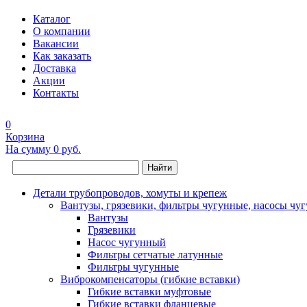
Каталог
О компании
Вакансии
Как заказать
Доставка
Акции
Контакты
0
Корзина
На сумму
0 руб.
Найти
Детали трубопроводов, хомуты и крепеж
Вантузы, грязевики, фильтры чугунные, насосы чу
Вантузы
Грязевики
Насос чугунный
Фильтры сетчатые латунные
Фильтры чугунные
Виброкомпенсаторы (гибкие вставки)
Гибкие вставки муфтовые
Гибкие вставки фланцевые