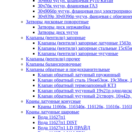
30ч6бр чугун. фланцевая Ру10 Китай
30ч7бк чугун, фланцевая ГАЗ
30ч906бр чугун, фланцевая под электроприво
30ч939р 30ч939бр чугун, фанцевая с обрезин
Затворы дисковые поворотные
Затворы диск нержавейка
Затворы диск чугун
Клапаны (вентили) запорные
Клапаны (вентили) запорные латунные 15б3р 
Клапаны (вентили) запорные стальные 15с65н
Клапаны (вентили) запорные чугунные
Клапаны (вентили) прочее
Клапаны балансировочные
Клапаны обратные и предохранительные
Клапан обратный латунный пружинный
Клапан обратный сталь 19нж63нж, 19с38нж, 
Клапан обратный термозапорный КТЗ
Клапан обратный чугунный 19ч21р однодиск
Клапан обратный чугунный 2/створч, 16ч42р,
Краны латунные конусные
Краны 11б6бк, 11б34бк, 11б12бк, 11б1бк, 11б1
Краны латунные шаровые
Вода 11б27п1
Вода 11б27п1 DIST
Вода 11б27п1 LD ПРАЙД