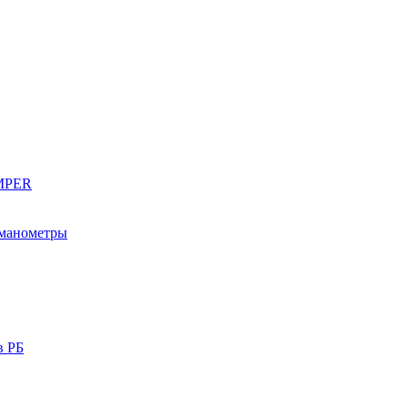
EMPER
 манометры
в РБ