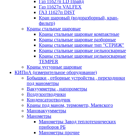
Газ 11б27п LD Прайд
Газ 11б27п VALFEX
ГАЗ 11б27п DIST
Кран шаровый (водоразборный, кран-
фильтр)
Краны стальные шаровые
Краны стальные шаровые компактные
Краны стальные шаровые разборные
Краны стальные шаровые тип "СТРИЖ"
Краны стальные шаровые цельносварные
Краны стальные шаровые цельносварные
TEMPER
Краны чугунные шаровые
КИПиА (измерительное оборудование)
Бобышки , отборные устройства , переходники
под манометры
Вакуумметры , напорометры
Воздухоотводчики
Конденсатоотводчик
Краны под маном, термометр, Маевского
Мановакуумметры
Манометры
Манометры Завод теплотехнических
приборов РБ
Манометры прочие