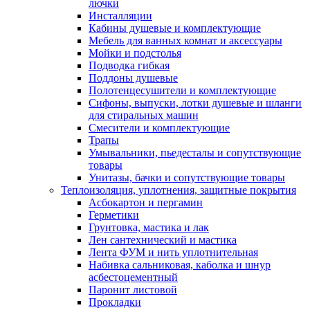
лючки
Инсталляции
Кабины душевые и комплектующие
Мебель для ванных комнат и аксессуары
Мойки и подстолья
Подводка гибкая
Поддоны душевые
Полотенцесушители и комплектующие
Сифоны, выпуски, лотки душевые и шланги
для стиральных машин
Смесители и комплектующие
Трапы
Умывальники, пьедесталы и сопутствующие
товары
Унитазы, бачки и сопутствующие товары
Теплоизоляция, уплотнения, защитные покрытия
Асбокартон и пергамин
Герметики
Грунтовка, мастика и лак
Лен сантехнический и мастика
Лента ФУМ и нить уплотнительная
Набивка сальниковая, каболка и шнур
асбестоцементный
Паронит листовой
Прокладки