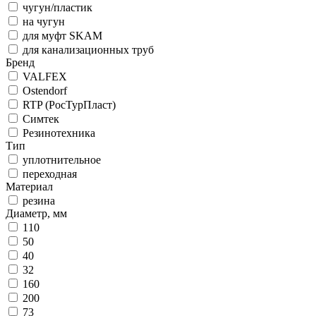
чугун/пластик
на чугун
для муфт SKAM
для канализационных труб
Бренд
VALFEX
Ostendorf
RTP (РосТурПласт)
Симтек
Резинотехника
Тип
уплотнительное
переходная
Материал
резина
Диаметр, мм
110
50
40
32
160
200
73