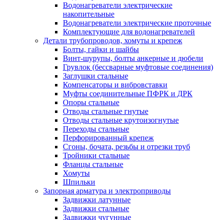
Водонагреватели электрические
накопительные
Водонагреватели электрические проточные
Комплектующие для водонагревателей
Детали трубопроводов, хомуты и крепеж
Болты, гайки и шайбы
Винт-шурупы, болты анкерные и дюбели
Грувлок (бессварные муфтовые соединения)
Заглушки стальные
Компенсаторы и вибровставки
Муфты соединительные ПФРК и ДРК
Опоры стальные
Отводы стальные гнутые
Отводы стальные крутоизогнутые
Переходы стальные
Перфорированный крепеж
Сгоны, бочата, резьбы и отрезки труб
Тройники стальные
Фланцы стальные
Хомуты
Шпильки
Запорная арматура и электроприводы
Задвижки латунные
Задвижки стальные
Задвижки чугунные