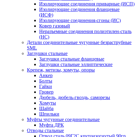
Изолирующие соединения приварные (ИСП)
Изолирующие соединения фланцевые
(ИСФ)
Изолирующие соединения-сгоны (ИС)
Ковер газовый
Неразъемные соединения полиэтилен-сталь
(НС)
Детали соединительные чугунные безраструбные
SML
Заглушки стальные
Заглушки стальные фланцевые
Заглушки стальные эллиптические
Крепеж, метизы, хомуты, опоры
Анкер
Болты
Гайки
Гровер
Дюбель, дюбель-гвоздь, саморезы
Хомуты
Шайба
Шпильки
Муфты чугунные соединительные
Муфта ДРК
Отводы стальные
Отвод сталь 09Г2С крутоизогнутый 90гр