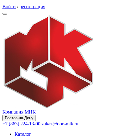
Обратный звонок
Войти
/
регистрация
Компания МИК
Ростов-на-Дону
+7 (863) 224-13-00
zakaz@ooo-mik.ru
Каталог