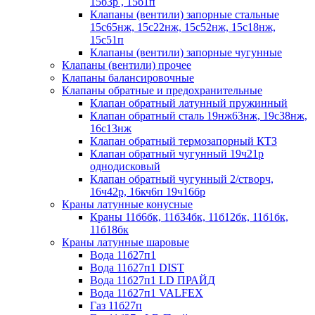
15б3р , 15б1п
Клапаны (вентили) запорные стальные
15с65нж, 15с22нж, 15с52нж, 15с18нж,
15с51п
Клапаны (вентили) запорные чугунные
Клапаны (вентили) прочее
Клапаны балансировочные
Клапаны обратные и предохранительные
Клапан обратный латунный пружинный
Клапан обратный сталь 19нж63нж, 19с38нж,
16с13нж
Клапан обратный термозапорный КТЗ
Клапан обратный чугунный 19ч21р
однодисковый
Клапан обратный чугунный 2/створч,
16ч42р, 16кч6п 19ч16бр
Краны латунные конусные
Краны 11б6бк, 11б34бк, 11б12бк, 11б1бк,
11б18бк
Краны латунные шаровые
Вода 11б27п1
Вода 11б27п1 DIST
Вода 11б27п1 LD ПРАЙД
Вода 11б27п1 VALFEX
Газ 11б27п