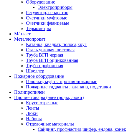
Оборудование
Электроприборы
Регулятор, сепаратор
Счетчики муфтовые
Счетчики фланцевые
Термометры
М/пласт
Металлопрокат
Катанка, квадрат, полоса,круг
Сталь угловая, листовая
Труба ВГП черная
Труба ВГП оцинкованная
Труба профильная
Швеллер
Пожарное оборудование
Головки, муфты противопожарные
Пожарные гидранты , клапана, подставки
Полипропилен
Прочие товары (электроды, люки)
Круги отрезные
Ленты
Люки
Наборы
Отделочные материалы
Сайдинг, профнастил,шифер, ендова, конек