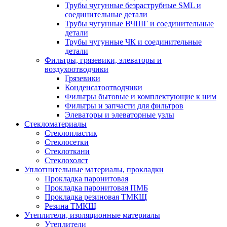
Трубы чугунные безраструбные SML и
соединительные детали
Трубы чугунные ВЧШГ и соединительные
детали
Трубы чугунные ЧК и соединительные
детали
Фильтры, грязевики, элеваторы и
воздухоотводчики
Грязевики
Конденсатоотводчики
Фильтры бытовые и комплектующие к ним
Фильтры и запчасти для фильтров
Элеваторы и элеваторные узлы
Стекломатериалы
Стеклопластик
Стеклосетки
Стеклоткани
Стеклохолст
Уплотнительные материалы, прокладки
Прокладка паронитовая
Прокладка паронитовая ПМБ
Прокладка резиновая ТМКЩ
Резина ТМКЩ
Утеплители, изоляционные материалы
Утеплители