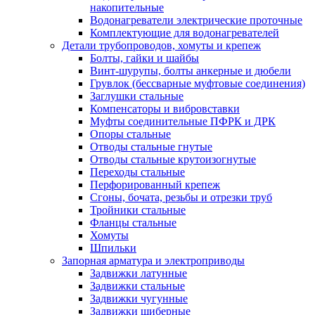
накопительные
Водонагреватели электрические проточные
Комплектующие для водонагревателей
Детали трубопроводов, хомуты и крепеж
Болты, гайки и шайбы
Винт-шурупы, болты анкерные и дюбели
Грувлок (бессварные муфтовые соединения)
Заглушки стальные
Компенсаторы и вибровставки
Муфты соединительные ПФРК и ДРК
Опоры стальные
Отводы стальные гнутые
Отводы стальные крутоизогнутые
Переходы стальные
Перфорированный крепеж
Сгоны, бочата, резьбы и отрезки труб
Тройники стальные
Фланцы стальные
Хомуты
Шпильки
Запорная арматура и электроприводы
Задвижки латунные
Задвижки стальные
Задвижки чугунные
Задвижки шиберные