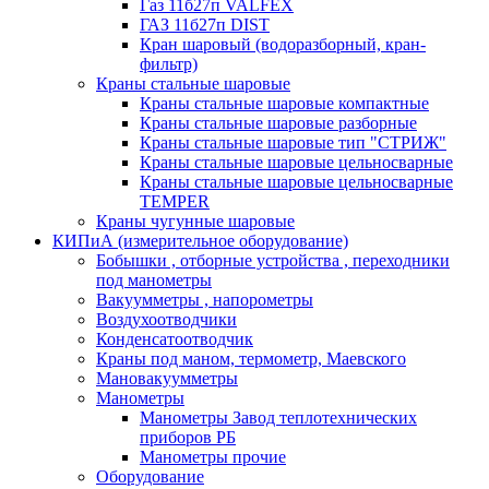
Газ 11б27п VALFEX
ГАЗ 11б27п DIST
Кран шаровый (водоразборный, кран-
фильтр)
Краны стальные шаровые
Краны стальные шаровые компактные
Краны стальные шаровые разборные
Краны стальные шаровые тип "СТРИЖ"
Краны стальные шаровые цельносварные
Краны стальные шаровые цельносварные
TEMPER
Краны чугунные шаровые
КИПиА (измерительное оборудование)
Бобышки , отборные устройства , переходники
под манометры
Вакуумметры , напорометры
Воздухоотводчики
Конденсатоотводчик
Краны под маном, термометр, Маевского
Мановакуумметры
Манометры
Манометры Завод теплотехнических
приборов РБ
Манометры прочие
Оборудование