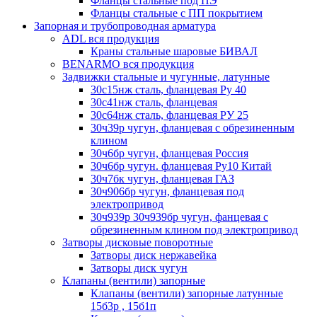
Фланцы стальные под ПЭ
Фланцы стальные с ПП покрытием
Запорная и трубопроводная арматура
ADL вся продукция
Краны стальные шаровые БИВАЛ
BENARMO вся продукция
Задвижки стальные и чугунные, латунные
30с15нж сталь, фланцевая Ру 40
30с41нж сталь, фланцевая
30с64нж сталь, фланцевая РУ 25
30ч39р чугун, фланцевая с обрезиненным
клином
30ч6бр чугун, фланцевая Россия
30ч6бр чугун. фланцевая Ру10 Китай
30ч7бк чугун, фланцевая ГАЗ
30ч906бр чугун, фланцевая под
электропривод
30ч939р 30ч939бр чугун, фанцевая с
обрезиненным клином под электропривод
Затворы дисковые поворотные
Затворы диск нержавейка
Затворы диск чугун
Клапаны (вентили) запорные
Клапаны (вентили) запорные латунные
15б3р , 15б1п