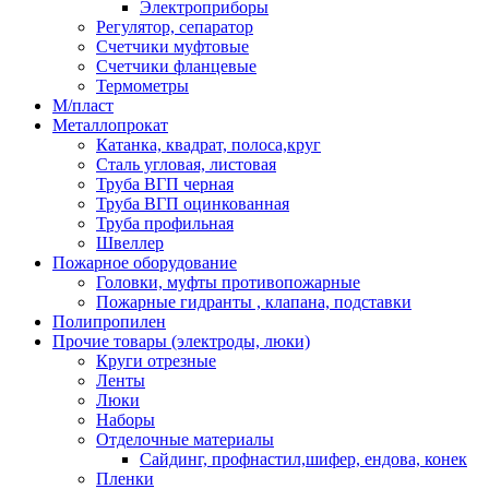
Электроприборы
Регулятор, сепаратор
Счетчики муфтовые
Счетчики фланцевые
Термометры
М/пласт
Металлопрокат
Катанка, квадрат, полоса,круг
Сталь угловая, листовая
Труба ВГП черная
Труба ВГП оцинкованная
Труба профильная
Швеллер
Пожарное оборудование
Головки, муфты противопожарные
Пожарные гидранты , клапана, подставки
Полипропилен
Прочие товары (электроды, люки)
Круги отрезные
Ленты
Люки
Наборы
Отделочные материалы
Сайдинг, профнастил,шифер, ендова, конек
Пленки