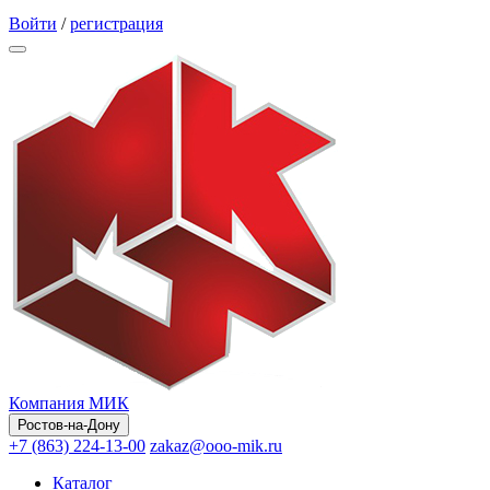
Обратный звонок
Войти
/
регистрация
Компания МИК
Ростов-на-Дону
+7 (863) 224-13-00
zakaz@ooo-mik.ru
Каталог