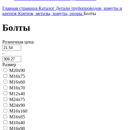
Главная страница
Каталог
Детали трубопроводов, хомуты и
крепеж
Крепеж, метизы, хомуты, опоры
Болты
Болты
Розничная цена
-
Размер
М20х90
М16х75
М16х60
М16х70
М12х40
М24х75
М24х90
М16х160
М16х65
М10х40
М16х90