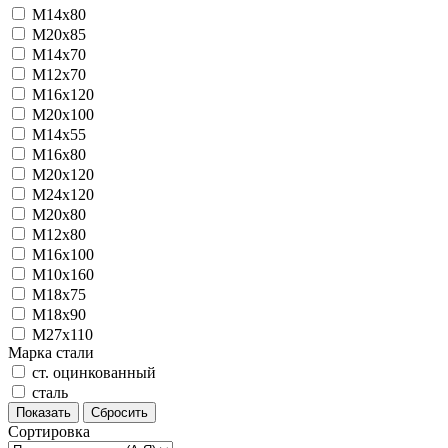
М14х80
М20х85
М14х70
М12х70
М16х120
М20х100
М14х55
М16х80
М20х120
М24х120
М20х80
М12х80
М16х100
М10х160
М18х75
М18х90
М27х110
Марка стали
ст. оцинкованный
сталь
Показать
Сбросить
Сортировка