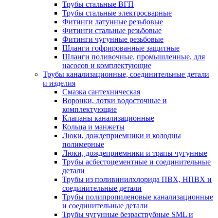
Трубы стальные ВГП
Трубы стальные электросварные
Фитинги латунные резьбовые
Фитинги стальные резьбовые
Фитинги чугунные резьбовые
Шланги гофрированные защитные
Шланги поливочные, промышленные, для
насосов и комплектующие
Трубы канализационные, соединительные детали
и изделия
Смазка сантехническая
Воронки, лотки водосточные и
комплектующие
Клапаны канализационные
Кольца и манжеты
Люки, дождеприемники и колодцы
полимерные
Люки, дождеприемники и трапы чугунные
Трубы асбестоцементные и соединительные
детали
Трубы из поливинилхлорида ПВХ, НПВХ и
соединительные детали
Трубы полипропиленовые канализационные
и соединительные детали
Трубы чугунные безраструбные SML и