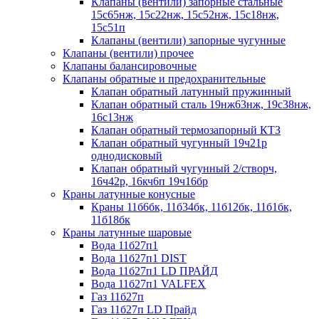
Клапаны (вентили) запорные стальные
15с65нж, 15с22нж, 15с52нж, 15с18нж,
15с51п
Клапаны (вентили) запорные чугунные
Клапаны (вентили) прочее
Клапаны балансировочные
Клапаны обратные и предохранительные
Клапан обратный латунный пружинный
Клапан обратный сталь 19нж63нж, 19с38нж,
16с13нж
Клапан обратный термозапорный КТЗ
Клапан обратный чугунный 19ч21р
однодисковый
Клапан обратный чугунный 2/створч,
16ч42р, 16кч6п 19ч16бр
Краны латунные конусные
Краны 11б6бк, 11б34бк, 11б12бк, 11б1бк,
11б18бк
Краны латунные шаровые
Вода 11б27п1
Вода 11б27п1 DIST
Вода 11б27п1 LD ПРАЙД
Вода 11б27п1 VALFEX
Газ 11б27п
Газ 11б27п LD Прайд