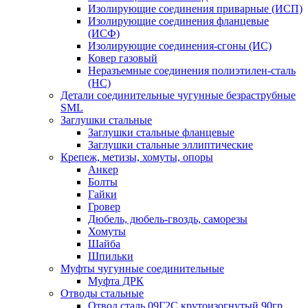
Изолирующие соединения приварные (ИСП)
Изолирующие соединения фланцевые
(ИСФ)
Изолирующие соединения-сгоны (ИС)
Ковер газовый
Неразъемные соединения полиэтилен-сталь
(НС)
Детали соединительные чугунные безраструбные
SML
Заглушки стальные
Заглушки стальные фланцевые
Заглушки стальные эллиптические
Крепеж, метизы, хомуты, опоры
Анкер
Болты
Гайки
Гровер
Дюбель, дюбель-гвоздь, саморезы
Хомуты
Шайба
Шпильки
Муфты чугунные соединительные
Муфта ДРК
Отводы стальные
Отвод сталь 09Г2С крутоизогнутый 90гр