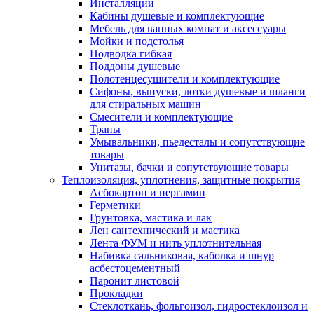
Инсталляции
Кабины душевые и комплектующие
Мебель для ванных комнат и аксессуары
Мойки и подстолья
Подводка гибкая
Поддоны душевые
Полотенцесушители и комплектующие
Сифоны, выпуски, лотки душевые и шланги
для стиральных машин
Смесители и комплектующие
Трапы
Умывальники, пьедесталы и сопутствующие
товары
Унитазы, бачки и сопутствующие товары
Теплоизоляция, уплотнения, защитные покрытия
Асбокартон и пергамин
Герметики
Грунтовка, мастика и лак
Лен сантехнический и мастика
Лента ФУМ и нить уплотнительная
Набивка сальниковая, каболка и шнур
асбестоцементный
Паронит листовой
Прокладки
Стеклоткань, фольгоизол, гидростеклоизол и