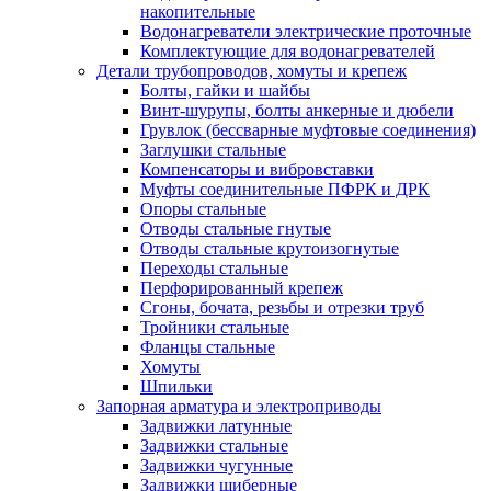
накопительные
Водонагреватели электрические проточные
Комплектующие для водонагревателей
Детали трубопроводов, хомуты и крепеж
Болты, гайки и шайбы
Винт-шурупы, болты анкерные и дюбели
Грувлок (бессварные муфтовые соединения)
Заглушки стальные
Компенсаторы и вибровставки
Муфты соединительные ПФРК и ДРК
Опоры стальные
Отводы стальные гнутые
Отводы стальные крутоизогнутые
Переходы стальные
Перфорированный крепеж
Сгоны, бочата, резьбы и отрезки труб
Тройники стальные
Фланцы стальные
Хомуты
Шпильки
Запорная арматура и электроприводы
Задвижки латунные
Задвижки стальные
Задвижки чугунные
Задвижки шиберные