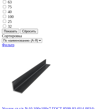
63
75
40
100
25
32
Показать
Сбросить
Сортировка
Фильтр
Уголок ст г/к №10 100х100х7 ГОСТ 8509-93 (014-0034)