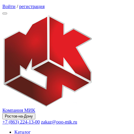
Обратный звонок
Войти
/
регистрация
Компания МИК
Ростов-на-Дону
+7 (863) 224-13-00
zakaz@ooo-mik.ru
Каталог