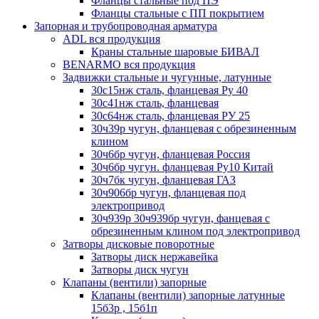
Фланцы стальные под ПЭ
Фланцы стальные с ПП покрытием
Запорная и трубопроводная арматура
ADL вся продукция
Краны стальные шаровые БИВАЛ
BENARMO вся продукция
Задвижки стальные и чугунные, латунные
30с15нж сталь, фланцевая Ру 40
30с41нж сталь, фланцевая
30с64нж сталь, фланцевая РУ 25
30ч39р чугун, фланцевая с обрезиненным
клином
30ч6бр чугун, фланцевая Россия
30ч6бр чугун. фланцевая Ру10 Китай
30ч7бк чугун, фланцевая ГАЗ
30ч906бр чугун, фланцевая под
электропривод
30ч939р 30ч939бр чугун, фанцевая с
обрезиненным клином под электропривод
Затворы дисковые поворотные
Затворы диск нержавейка
Затворы диск чугун
Клапаны (вентили) запорные
Клапаны (вентили) запорные латунные
15б3р , 15б1п