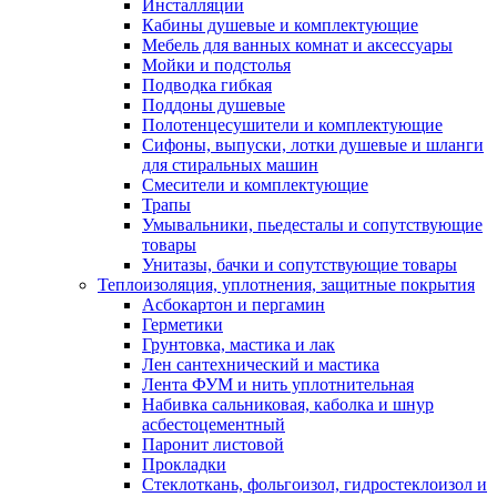
Инсталляции
Кабины душевые и комплектующие
Мебель для ванных комнат и аксессуары
Мойки и подстолья
Подводка гибкая
Поддоны душевые
Полотенцесушители и комплектующие
Сифоны, выпуски, лотки душевые и шланги
для стиральных машин
Смесители и комплектующие
Трапы
Умывальники, пьедесталы и сопутствующие
товары
Унитазы, бачки и сопутствующие товары
Теплоизоляция, уплотнения, защитные покрытия
Асбокартон и пергамин
Герметики
Грунтовка, мастика и лак
Лен сантехнический и мастика
Лента ФУМ и нить уплотнительная
Набивка сальниковая, каболка и шнур
асбестоцементный
Паронит листовой
Прокладки
Стеклоткань, фольгоизол, гидростеклоизол и