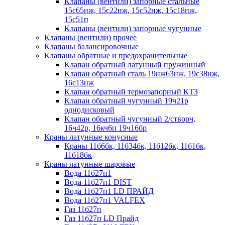
Клапаны (вентили) запорные стальные
15с65нж, 15с22нж, 15с52нж, 15с18нж,
15с51п
Клапаны (вентили) запорные чугунные
Клапаны (вентили) прочее
Клапаны балансировочные
Клапаны обратные и предохранительные
Клапан обратный латунный пружинный
Клапан обратный сталь 19нж63нж, 19с38нж,
16с13нж
Клапан обратный термозапорный КТЗ
Клапан обратный чугунный 19ч21р
однодисковый
Клапан обратный чугунный 2/створч,
16ч42р, 16кч6п 19ч16бр
Краны латунные конусные
Краны 11б6бк, 11б34бк, 11б12бк, 11б1бк,
11б18бк
Краны латунные шаровые
Вода 11б27п1
Вода 11б27п1 DIST
Вода 11б27п1 LD ПРАЙД
Вода 11б27п1 VALFEX
Газ 11б27п
Газ 11б27п LD Прайд