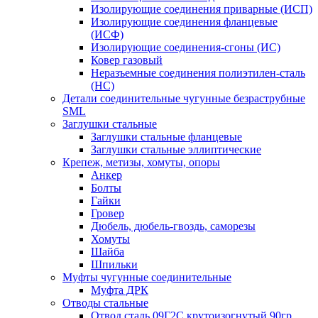
Изолирующие соединения приварные (ИСП)
Изолирующие соединения фланцевые
(ИСФ)
Изолирующие соединения-сгоны (ИС)
Ковер газовый
Неразъемные соединения полиэтилен-сталь
(НС)
Детали соединительные чугунные безраструбные
SML
Заглушки стальные
Заглушки стальные фланцевые
Заглушки стальные эллиптические
Крепеж, метизы, хомуты, опоры
Анкер
Болты
Гайки
Гровер
Дюбель, дюбель-гвоздь, саморезы
Хомуты
Шайба
Шпильки
Муфты чугунные соединительные
Муфта ДРК
Отводы стальные
Отвод сталь 09Г2С крутоизогнутый 90гр