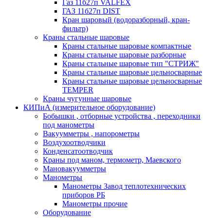
Газ 11б27п VALFEX
ГАЗ 11б27п DIST
Кран шаровый (водоразборный, кран-
фильтр)
Краны стальные шаровые
Краны стальные шаровые компактные
Краны стальные шаровые разборные
Краны стальные шаровые тип "СТРИЖ"
Краны стальные шаровые цельносварные
Краны стальные шаровые цельносварные
TEMPER
Краны чугунные шаровые
КИПиА (измерительное оборудование)
Бобышки , отборные устройства , переходники
под манометры
Вакуумметры , напорометры
Воздухоотводчики
Конденсатоотводчик
Краны под маном, термометр, Маевского
Мановакуумметры
Манометры
Манометры Завод теплотехнических
приборов РБ
Манометры прочие
Оборудование