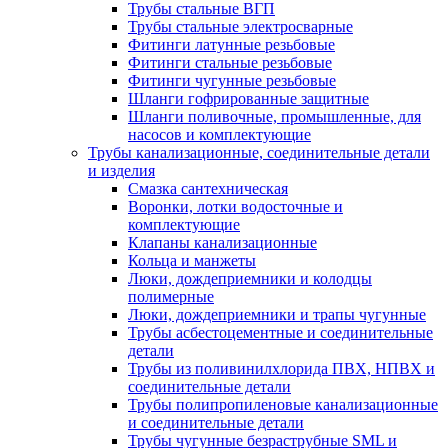
Трубы стальные ВГП
Трубы стальные электросварные
Фитинги латунные резьбовые
Фитинги стальные резьбовые
Фитинги чугунные резьбовые
Шланги гофрированные защитные
Шланги поливочные, промышленные, для
насосов и комплектующие
Трубы канализационные, соединительные детали
и изделия
Смазка сантехническая
Воронки, лотки водосточные и
комплектующие
Клапаны канализационные
Кольца и манжеты
Люки, дождеприемники и колодцы
полимерные
Люки, дождеприемники и трапы чугунные
Трубы асбестоцементные и соединительные
детали
Трубы из поливинилхлорида ПВХ, НПВХ и
соединительные детали
Трубы полипропиленовые канализационные
и соединительные детали
Трубы чугунные безраструбные SML и