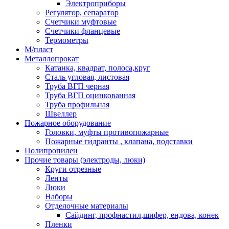
Электроприборы
Регулятор, сепаратор
Счетчики муфтовые
Счетчики фланцевые
Термометры
М/пласт
Металлопрокат
Катанка, квадрат, полоса,круг
Сталь угловая, листовая
Труба ВГП черная
Труба ВГП оцинкованная
Труба профильная
Швеллер
Пожарное оборудование
Головки, муфты противопожарные
Пожарные гидранты , клапана, подставки
Полипропилен
Прочие товары (электроды, люки)
Круги отрезные
Ленты
Люки
Наборы
Отделочные материалы
Сайдинг, профнастил,шифер, ендова, конек
Пленки