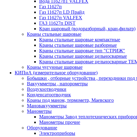
Вода 11б27п1 VALFEX
Газ 11б27п
Газ 11б27п LD Прайд
Газ 11б27п VALFEX
ГАЗ 11б27п DIST
Кран шаровый (водоразборный, кран-фильтр)
Краны стальные шаровые
Краны стальные шаровые компактные
Краны стальные шаровые разборные
Краны стальные шаровые тип "СТРИЖ"
Краны стальные шаровые цельносварные
Краны стальные шаровые цельносварные T
Краны чугунные шаровые
КИПиА (измерительное оборудование)
Бобышки , отборные устройства , переходники под
Вакуумметры , напорометры
Воздухоотводчики
Конденсатоотводчик
Краны под маном, термометр, Маевского
Мановакуумметры
Манометры
Манометры Завод теплотехнических приборо
Манометры прочие
Оборудование
Электроприборы