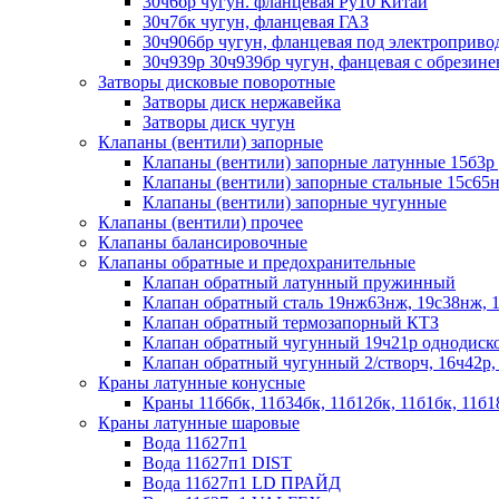
30ч6бр чугун. фланцевая Ру10 Китай
30ч7бк чугун, фланцевая ГАЗ
30ч906бр чугун, фланцевая под электроприво
30ч939р 30ч939бр чугун, фанцевая с обрезин
Затворы дисковые поворотные
Затворы диск нержавейка
Затворы диск чугун
Клапаны (вентили) запорные
Клапаны (вентили) запорные латунные 15б3р 
Клапаны (вентили) запорные стальные 15с65н
Клапаны (вентили) запорные чугунные
Клапаны (вентили) прочее
Клапаны балансировочные
Клапаны обратные и предохранительные
Клапан обратный латунный пружинный
Клапан обратный сталь 19нж63нж, 19с38нж, 
Клапан обратный термозапорный КТЗ
Клапан обратный чугунный 19ч21р однодиск
Клапан обратный чугунный 2/створч, 16ч42р,
Краны латунные конусные
Краны 11б6бк, 11б34бк, 11б12бк, 11б1бк, 11б1
Краны латунные шаровые
Вода 11б27п1
Вода 11б27п1 DIST
Вода 11б27п1 LD ПРАЙД