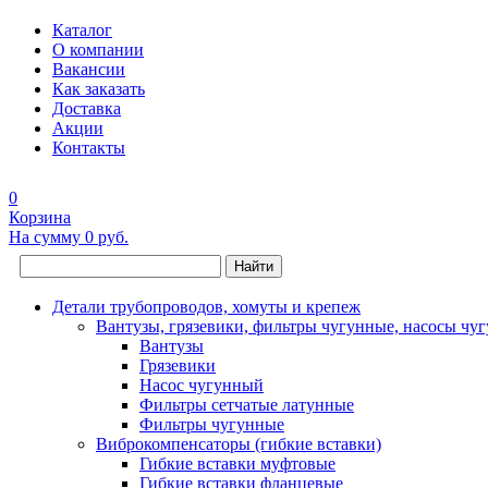
Каталог
О компании
Вакансии
Как заказать
Доставка
Акции
Контакты
0
Корзина
На сумму
0 руб.
Найти
Детали трубопроводов, хомуты и крепеж
Вантузы, грязевики, фильтры чугунные, насосы чу
Вантузы
Грязевики
Насос чугунный
Фильтры сетчатые латунные
Фильтры чугунные
Виброкомпенсаторы (гибкие вставки)
Гибкие вставки муфтовые
Гибкие вставки фланцевые