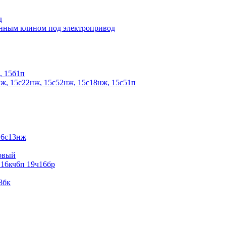
д
енным клином под электропривод
, 15б1п
ж, 15с22нж, 15с52нж, 15с18нж, 15с51п
16с13нж
овый
 16кч6п 19ч16бр
8бк