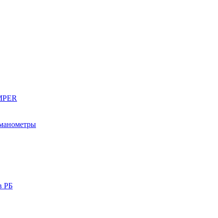
EMPER
 манометры
в РБ