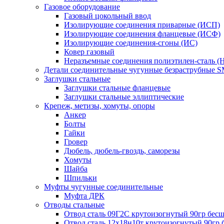
Газовое оборудование
Газовый цокольный ввод
Изолирующие соединения приварные (ИСП)
Изолирующие соединения фланцевые (ИСФ)
Изолирующие соединения-сгоны (ИС)
Ковер газовый
Неразъемные соединения полиэтилен-сталь (
Детали соединительные чугунные безраструбные 
Заглушки стальные
Заглушки стальные фланцевые
Заглушки стальные эллиптические
Крепеж, метизы, хомуты, опоры
Анкер
Болты
Гайки
Гровер
Дюбель, дюбель-гвоздь, саморезы
Хомуты
Шайба
Шпильки
Муфты чугунные соединительные
Муфта ДРК
Отводы стальные
Отвод сталь 09Г2С крутоизогнутый 90гр бе
Отвод сталь 12х18н10т крутоизогнутый 90гр