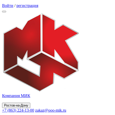
Обратный звонок
Войти
/
регистрация
Компания МИК
Ростов-на-Дону
+7 (863) 224-13-00
zakaz@ooo-mik.ru