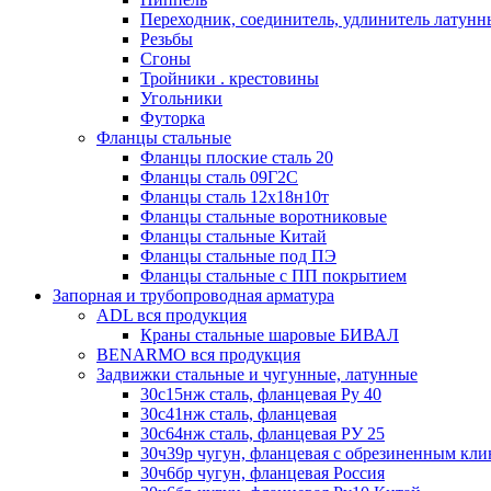
Переходник, соединитель, удлинитель латун
Резьбы
Сгоны
Тройники . крестовины
Угольники
Футорка
Фланцы стальные
Фланцы плоские сталь 20
Фланцы сталь 09Г2С
Фланцы сталь 12х18н10т
Фланцы стальные воротниковые
Фланцы стальные Китай
Фланцы стальные под ПЭ
Фланцы стальные с ПП покрытием
Запорная и трубопроводная арматура
ADL вся продукция
Краны стальные шаровые БИВАЛ
BENARMO вся продукция
Задвижки стальные и чугунные, латунные
30с15нж сталь, фланцевая Ру 40
30с41нж сталь, фланцевая
30с64нж сталь, фланцевая РУ 25
30ч39р чугун, фланцевая с обрезиненным кл
30ч6бр чугун, фланцевая Россия