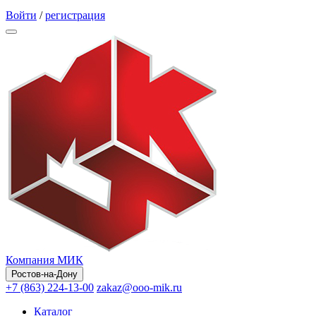
Обратный звонок
Войти
/
регистрация
Компания МИК
Ростов-на-Дону
+7 (863) 224-13-00
zakaz@ooo-mik.ru
Каталог