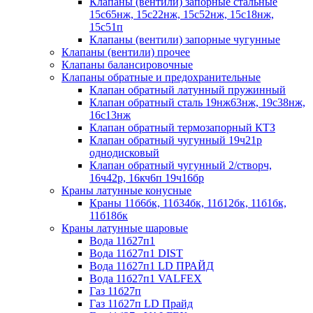
Клапаны (вентили) запорные стальные
15с65нж, 15с22нж, 15с52нж, 15с18нж,
15с51п
Клапаны (вентили) запорные чугунные
Клапаны (вентили) прочее
Клапаны балансировочные
Клапаны обратные и предохранительные
Клапан обратный латунный пружинный
Клапан обратный сталь 19нж63нж, 19с38нж,
16с13нж
Клапан обратный термозапорный КТЗ
Клапан обратный чугунный 19ч21р
однодисковый
Клапан обратный чугунный 2/створч,
16ч42р, 16кч6п 19ч16бр
Краны латунные конусные
Краны 11б6бк, 11б34бк, 11б12бк, 11б1бк,
11б18бк
Краны латунные шаровые
Вода 11б27п1
Вода 11б27п1 DIST
Вода 11б27п1 LD ПРАЙД
Вода 11б27п1 VALFEX
Газ 11б27п
Газ 11б27п LD Прайд