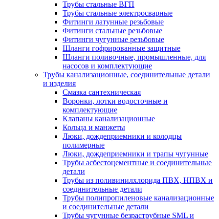
Трубы стальные ВГП
Трубы стальные электросварные
Фитинги латунные резьбовые
Фитинги стальные резьбовые
Фитинги чугунные резьбовые
Шланги гофрированные защитные
Шланги поливочные, промышленные, для
насосов и комплектующие
Трубы канализационные, соединительные детали
и изделия
Смазка сантехническая
Воронки, лотки водосточные и
комплектующие
Клапаны канализационные
Кольца и манжеты
Люки, дождеприемники и колодцы
полимерные
Люки, дождеприемники и трапы чугунные
Трубы асбестоцементные и соединительные
детали
Трубы из поливинилхлорида ПВХ, НПВХ и
соединительные детали
Трубы полипропиленовые канализационные
и соединительные детали
Трубы чугунные безраструбные SML и