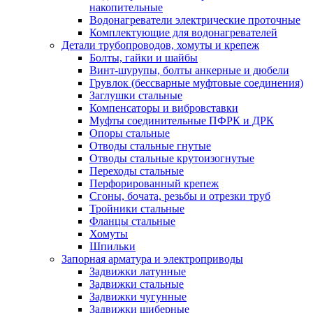
накопительные
Водонагреватели электрические проточные
Комплектующие для водонагревателей
Детали трубопроводов, хомуты и крепеж
Болты, гайки и шайбы
Винт-шурупы, болты анкерные и дюбели
Грувлок (бессварные муфтовые соединения)
Заглушки стальные
Компенсаторы и вибровставки
Муфты соединительные ПФРК и ДРК
Опоры стальные
Отводы стальные гнутые
Отводы стальные крутоизогнутые
Переходы стальные
Перфорированный крепеж
Сгоны, бочата, резьбы и отрезки труб
Тройники стальные
Фланцы стальные
Хомуты
Шпильки
Запорная арматура и электроприводы
Задвижки латунные
Задвижки стальные
Задвижки чугунные
Задвижки шиберные