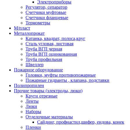
Электроприборы
Регулятор, сепаратор
Счетчики муфтовые
Счетчики фланцевые
Термометры
М/пласт
Металлопрокат
Катанка, квадрат, полоса,круг
Сталь угловая, листовая
Труба ВГП черная
Труба ВГП оцинкованная
Труба профильная
Швеллер
Пожарное оборудование
Головки, муфты противопожарные
Пожарные гидранты , клапана, подставки
Полипропилен
Прочие товары (электроды, люки)
Круги отрезные
Ленты
Люки
Наборы
Отделочные материалы
Сайдинг, профнастил,шифер, ендова, конек
Пленки