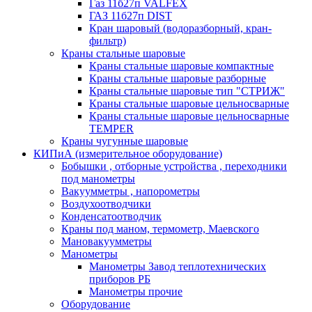
Газ 11б27п VALFEX
ГАЗ 11б27п DIST
Кран шаровый (водоразборный, кран-
фильтр)
Краны стальные шаровые
Краны стальные шаровые компактные
Краны стальные шаровые разборные
Краны стальные шаровые тип "СТРИЖ"
Краны стальные шаровые цельносварные
Краны стальные шаровые цельносварные
TEMPER
Краны чугунные шаровые
КИПиА (измерительное оборудование)
Бобышки , отборные устройства , переходники
под манометры
Вакуумметры , напорометры
Воздухоотводчики
Конденсатоотводчик
Краны под маном, термометр, Маевского
Мановакуумметры
Манометры
Манометры Завод теплотехнических
приборов РБ
Манометры прочие
Оборудование