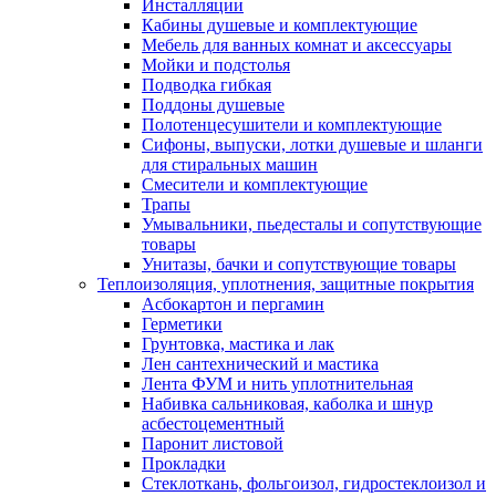
Инсталляции
Кабины душевые и комплектующие
Мебель для ванных комнат и аксессуары
Мойки и подстолья
Подводка гибкая
Поддоны душевые
Полотенцесушители и комплектующие
Сифоны, выпуски, лотки душевые и шланги
для стиральных машин
Смесители и комплектующие
Трапы
Умывальники, пьедесталы и сопутствующие
товары
Унитазы, бачки и сопутствующие товары
Теплоизоляция, уплотнения, защитные покрытия
Асбокартон и пергамин
Герметики
Грунтовка, мастика и лак
Лен сантехнический и мастика
Лента ФУМ и нить уплотнительная
Набивка сальниковая, каболка и шнур
асбестоцементный
Паронит листовой
Прокладки
Стеклоткань, фольгоизол, гидростеклоизол и