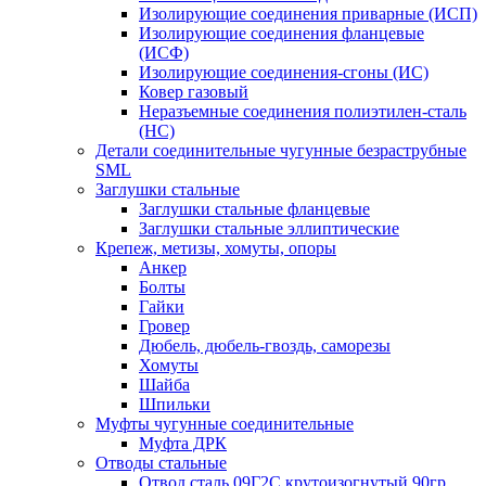
Изолирующие соединения приварные (ИСП)
Изолирующие соединения фланцевые
(ИСФ)
Изолирующие соединения-сгоны (ИС)
Ковер газовый
Неразъемные соединения полиэтилен-сталь
(НС)
Детали соединительные чугунные безраструбные
SML
Заглушки стальные
Заглушки стальные фланцевые
Заглушки стальные эллиптические
Крепеж, метизы, хомуты, опоры
Анкер
Болты
Гайки
Гровер
Дюбель, дюбель-гвоздь, саморезы
Хомуты
Шайба
Шпильки
Муфты чугунные соединительные
Муфта ДРК
Отводы стальные
Отвод сталь 09Г2С крутоизогнутый 90гр