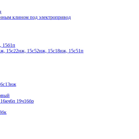
д
енным клином под электропривод
, 15б1п
ж, 15с22нж, 15с52нж, 15с18нж, 15с51п
16с13нж
овый
 16кч6п 19ч16бр
8бк