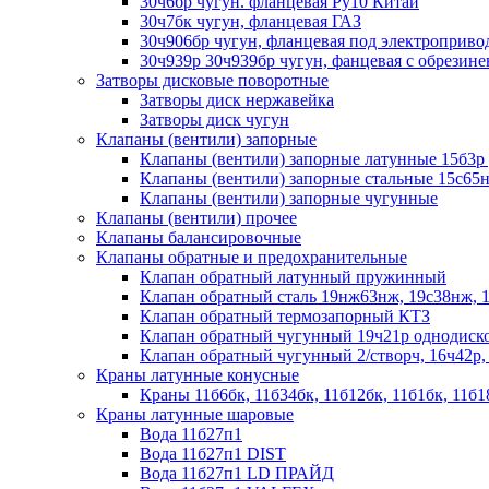
30ч6бр чугун. фланцевая Ру10 Китай
30ч7бк чугун, фланцевая ГАЗ
30ч906бр чугун, фланцевая под электроприво
30ч939р 30ч939бр чугун, фанцевая с обрезин
Затворы дисковые поворотные
Затворы диск нержавейка
Затворы диск чугун
Клапаны (вентили) запорные
Клапаны (вентили) запорные латунные 15б3р 
Клапаны (вентили) запорные стальные 15с65н
Клапаны (вентили) запорные чугунные
Клапаны (вентили) прочее
Клапаны балансировочные
Клапаны обратные и предохранительные
Клапан обратный латунный пружинный
Клапан обратный сталь 19нж63нж, 19с38нж, 
Клапан обратный термозапорный КТЗ
Клапан обратный чугунный 19ч21р однодиск
Клапан обратный чугунный 2/створч, 16ч42р,
Краны латунные конусные
Краны 11б6бк, 11б34бк, 11б12бк, 11б1бк, 11б1
Краны латунные шаровые
Вода 11б27п1
Вода 11б27п1 DIST
Вода 11б27п1 LD ПРАЙД