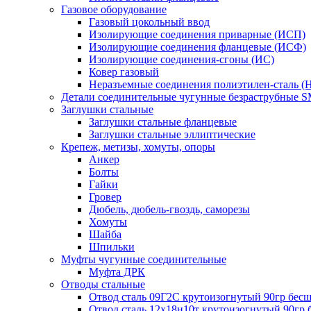
Газовое оборудование
Газовый цокольный ввод
Изолирующие соединения приварные (ИСП)
Изолирующие соединения фланцевые (ИСФ)
Изолирующие соединения-сгоны (ИС)
Ковер газовый
Неразъемные соединения полиэтилен-сталь (
Детали соединительные чугунные безраструбные 
Заглушки стальные
Заглушки стальные фланцевые
Заглушки стальные эллиптические
Крепеж, метизы, хомуты, опоры
Анкер
Болты
Гайки
Гровер
Дюбель, дюбель-гвоздь, саморезы
Хомуты
Шайба
Шпильки
Муфты чугунные соединительные
Муфта ДРК
Отводы стальные
Отвод сталь 09Г2С крутоизогнутый 90гр бе
Отвод сталь 12х18н10т крутоизогнутый 90гр