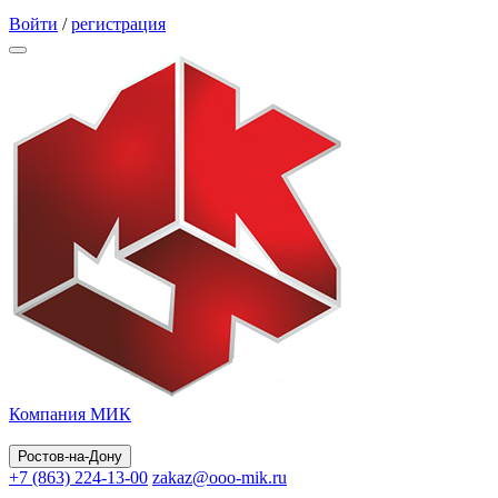
Обратный звонок
Войти
/
регистрация
Компания МИК
Ростов-на-Дону
+7 (863) 224-13-00
zakaz@ooo-mik.ru