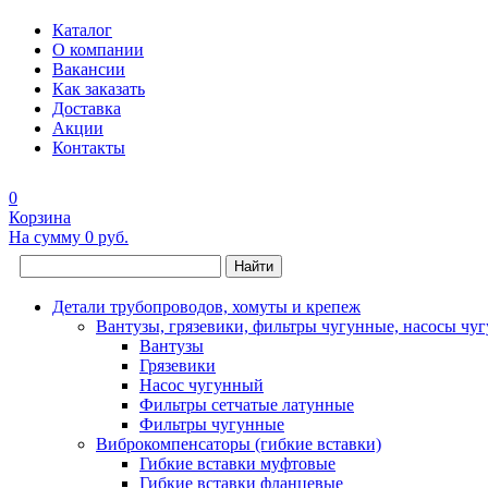
Каталог
О компании
Вакансии
Как заказать
Доставка
Акции
Контакты
0
Корзина
На сумму
0 руб.
Найти
Детали трубопроводов, хомуты и крепеж
Вантузы, грязевики, фильтры чугунные, насосы чу
Вантузы
Грязевики
Насос чугунный
Фильтры сетчатые латунные
Фильтры чугунные
Виброкомпенсаторы (гибкие вставки)
Гибкие вставки муфтовые
Гибкие вставки фланцевые