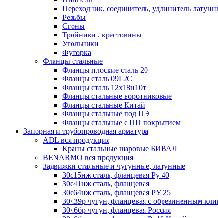
Переходник, соединитель, удлинитель латун
Резьбы
Сгоны
Тройники . крестовины
Угольники
Футорка
Фланцы стальные
Фланцы плоские сталь 20
Фланцы сталь 09Г2С
Фланцы сталь 12х18н10т
Фланцы стальные воротниковые
Фланцы стальные Китай
Фланцы стальные под ПЭ
Фланцы стальные с ПП покрытием
Запорная и трубопроводная арматура
ADL вся продукция
Краны стальные шаровые БИВАЛ
BENARMO вся продукция
Задвижки стальные и чугунные, латунные
30с15нж сталь, фланцевая Ру 40
30с41нж сталь, фланцевая
30с64нж сталь, фланцевая РУ 25
30ч39р чугун, фланцевая с обрезиненным кл
30ч6бр чугун, фланцевая Россия