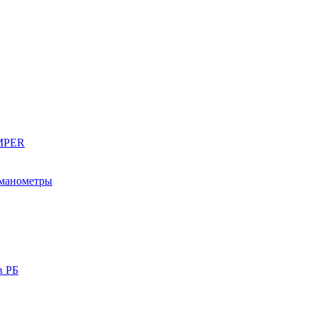
EMPER
 манометры
в РБ