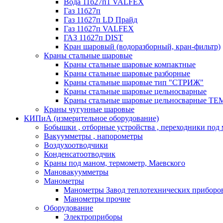
Вода 11б27п1 VALFEX
Газ 11б27п
Газ 11б27п LD Прайд
Газ 11б27п VALFEX
ГАЗ 11б27п DIST
Кран шаровый (водоразборный, кран-фильтр)
Краны стальные шаровые
Краны стальные шаровые компактные
Краны стальные шаровые разборные
Краны стальные шаровые тип "СТРИЖ"
Краны стальные шаровые цельносварные
Краны стальные шаровые цельносварные T
Краны чугунные шаровые
КИПиА (измерительное оборудование)
Бобышки , отборные устройства , переходники под
Вакуумметры , напорометры
Воздухоотводчики
Конденсатоотводчик
Краны под маном, термометр, Маевского
Мановакуумметры
Манометры
Манометры Завод теплотехнических приборо
Манометры прочие
Оборудование
Электроприборы