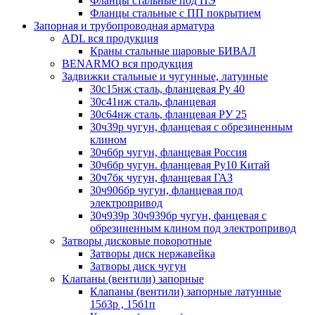
Фланцы стальные под ПЭ
Фланцы стальные с ПП покрытием
Запорная и трубопроводная арматура
ADL вся продукция
Краны стальные шаровые БИВАЛ
BENARMO вся продукция
Задвижки стальные и чугунные, латунные
30с15нж сталь, фланцевая Ру 40
30с41нж сталь, фланцевая
30с64нж сталь, фланцевая РУ 25
30ч39р чугун, фланцевая с обрезиненным
клином
30ч6бр чугун, фланцевая Россия
30ч6бр чугун. фланцевая Ру10 Китай
30ч7бк чугун, фланцевая ГАЗ
30ч906бр чугун, фланцевая под
электропривод
30ч939р 30ч939бр чугун, фанцевая с
обрезиненным клином под электропривод
Затворы дисковые поворотные
Затворы диск нержавейка
Затворы диск чугун
Клапаны (вентили) запорные
Клапаны (вентили) запорные латунные
15б3р , 15б1п