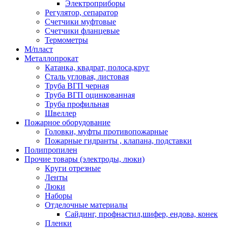
Электроприборы
Регулятор, сепаратор
Счетчики муфтовые
Счетчики фланцевые
Термометры
М/пласт
Металлопрокат
Катанка, квадрат, полоса,круг
Сталь угловая, листовая
Труба ВГП черная
Труба ВГП оцинкованная
Труба профильная
Швеллер
Пожарное оборудование
Головки, муфты противопожарные
Пожарные гидранты , клапана, подставки
Полипропилен
Прочие товары (электроды, люки)
Круги отрезные
Ленты
Люки
Наборы
Отделочные материалы
Сайдинг, профнастил,шифер, ендова, конек
Пленки