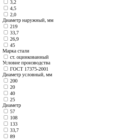
3,2
4,5
2,0
Диаметр наружный, мм
219
33,7
26,9
45
Марка стали
ст. оцинкованный
Условие производства
ГОСТ 17375-2001
Диаметр условный, мм
200
20
40
25
Диаметр
57
108
133
33,7
89