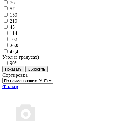
76
57
159
219
45
114
102
26,9
42,4
Угол (в градусах)
90°
Показать
Сбросить
Сортировка
Фильтр