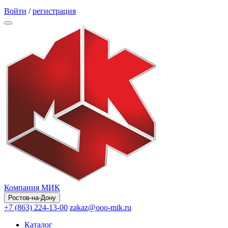
Обратный звонок
Войти
/
регистрация
Компания МИК
Ростов-на-Дону
+7 (863) 224-13-00
zakaz@ooo-mik.ru
Каталог