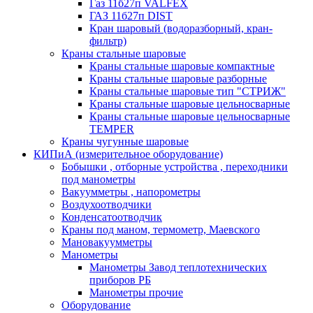
Газ 11б27п VALFEX
ГАЗ 11б27п DIST
Кран шаровый (водоразборный, кран-
фильтр)
Краны стальные шаровые
Краны стальные шаровые компактные
Краны стальные шаровые разборные
Краны стальные шаровые тип "СТРИЖ"
Краны стальные шаровые цельносварные
Краны стальные шаровые цельносварные
TEMPER
Краны чугунные шаровые
КИПиА (измерительное оборудование)
Бобышки , отборные устройства , переходники
под манометры
Вакуумметры , напорометры
Воздухоотводчики
Конденсатоотводчик
Краны под маном, термометр, Маевского
Мановакуумметры
Манометры
Манометры Завод теплотехнических
приборов РБ
Манометры прочие
Оборудование