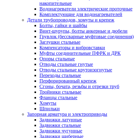
накопительные
Водонагреватели электрические проточные
Комплектующие для водонагревателей
Детали трубопроводов, хомуты и крепеж
Болты, гайки и шайбы
Винт-шурупы, болты анкерные и дюбели
Грувлок (бессварные муфтовые соединения)
Заглушки стальные
Компенсаторы и вибровставки
Муфты соединительные ПФРК и ДРК
Опоры стальные
Отводы стальные гнутые
Отводы стальные крутоизогнутые
Переходы стальные
Перфорированный крепеж
Сгоны, бочата, резьбы и отрезки труб
Тройники стальные
Фланцы стальные
Хомуты
Шпильки
Запорная арматура и электроприводы
Задвижки латунные
Задвижки стальные
Задвижки чугунные
Задвижки шиберные