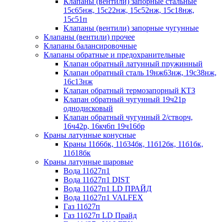
Клапаны (вентили) запорные стальные
15с65нж, 15с22нж, 15с52нж, 15с18нж,
15с51п
Клапаны (вентили) запорные чугунные
Клапаны (вентили) прочее
Клапаны балансировочные
Клапаны обратные и предохранительные
Клапан обратный латунный пружинный
Клапан обратный сталь 19нж63нж, 19с38нж,
16с13нж
Клапан обратный термозапорный КТЗ
Клапан обратный чугунный 19ч21р
однодисковый
Клапан обратный чугунный 2/створч,
16ч42р, 16кч6п 19ч16бр
Краны латунные конусные
Краны 11б6бк, 11б34бк, 11б12бк, 11б1бк,
11б18бк
Краны латунные шаровые
Вода 11б27п1
Вода 11б27п1 DIST
Вода 11б27п1 LD ПРАЙД
Вода 11б27п1 VALFEX
Газ 11б27п
Газ 11б27п LD Прайд