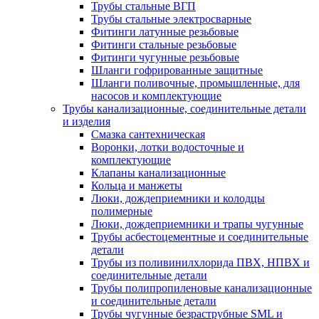
Трубы стальные ВГП
Трубы стальные электросварные
Фитинги латунные резьбовые
Фитинги стальные резьбовые
Фитинги чугунные резьбовые
Шланги гофрированные защитные
Шланги поливочные, промышленные, для
насосов и комплектующие
Трубы канализационные, соединительные детали
и изделия
Смазка сантехническая
Воронки, лотки водосточные и
комплектующие
Клапаны канализационные
Кольца и манжеты
Люки, дождеприемники и колодцы
полимерные
Люки, дождеприемники и трапы чугунные
Трубы асбестоцементные и соединительные
детали
Трубы из поливинилхлорида ПВХ, НПВХ и
соединительные детали
Трубы полипропиленовые канализационные
и соединительные детали
Трубы чугунные безраструбные SML и