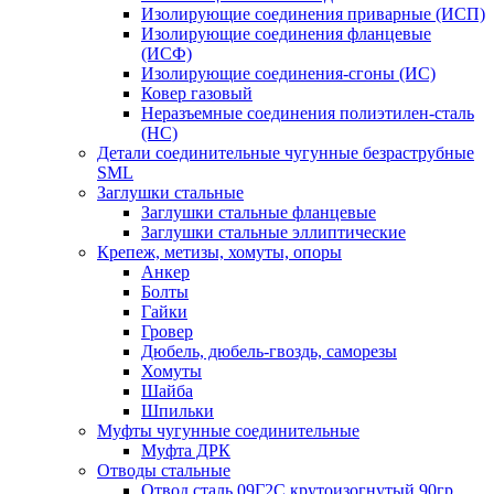
Изолирующие соединения приварные (ИСП)
Изолирующие соединения фланцевые
(ИСФ)
Изолирующие соединения-сгоны (ИС)
Ковер газовый
Неразъемные соединения полиэтилен-сталь
(НС)
Детали соединительные чугунные безраструбные
SML
Заглушки стальные
Заглушки стальные фланцевые
Заглушки стальные эллиптические
Крепеж, метизы, хомуты, опоры
Анкер
Болты
Гайки
Гровер
Дюбель, дюбель-гвоздь, саморезы
Хомуты
Шайба
Шпильки
Муфты чугунные соединительные
Муфта ДРК
Отводы стальные
Отвод сталь 09Г2С крутоизогнутый 90гр