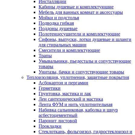
Инсталляции
Кабины душевые и комплектующие
Мебель для ванных комнат и аксессуары
Мойки и подстолья
Подводка гибкая
Поддоны душевые
Полотенцесушители и комплектующие
Сифоны, выпуски, лотки душевые и шланги
для стиральных машин
Смесители и комплектующие
Трапы
Умывальники, пьедесталы и сопутствующие
товары
Унитазы, бачки и сопутствующие товары
Теплоизоляция, уплотнения, защитные покрытия
Асбокартон и пергамин
Герметики
Грунтовка, мастика и лак
Лен сантехнический и мастика
Лента ФУМ и нить уплотнительная
Набивка сальниковая, каболка и шнур
асбестоцементный
Паронит листовой
Прокладки
Стеклоткань, фольгоизол, гидростеклоизол и