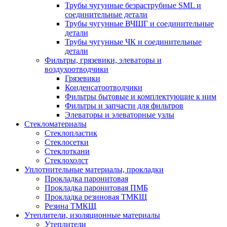
Трубы чугунные безраструбные SML и
соединительные детали
Трубы чугунные ВЧШГ и соединительные
детали
Трубы чугунные ЧК и соединительные
детали
Фильтры, грязевики, элеваторы и
воздухоотводчики
Грязевики
Конденсатоотводчики
Фильтры бытовые и комплектующие к ним
Фильтры и запчасти для фильтров
Элеваторы и элеваторные узлы
Стекломатериалы
Стеклопластик
Стеклосетки
Стеклоткани
Стеклохолст
Уплотнительные материалы, прокладки
Прокладка паронитовая
Прокладка паронитовая ПМБ
Прокладка резиновая ТМКЩ
Резина ТМКЩ
Утеплители, изоляционные материалы
Утеплители