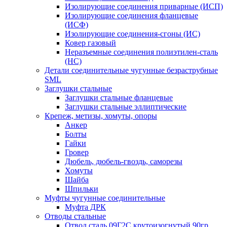
Изолирующие соединения приварные (ИСП)
Изолирующие соединения фланцевые
(ИСФ)
Изолирующие соединения-сгоны (ИС)
Ковер газовый
Неразъемные соединения полиэтилен-сталь
(НС)
Детали соединительные чугунные безраструбные
SML
Заглушки стальные
Заглушки стальные фланцевые
Заглушки стальные эллиптические
Крепеж, метизы, хомуты, опоры
Анкер
Болты
Гайки
Гровер
Дюбель, дюбель-гвоздь, саморезы
Хомуты
Шайба
Шпильки
Муфты чугунные соединительные
Муфта ДРК
Отводы стальные
Отвод сталь 09Г2С крутоизогнутый 90гр