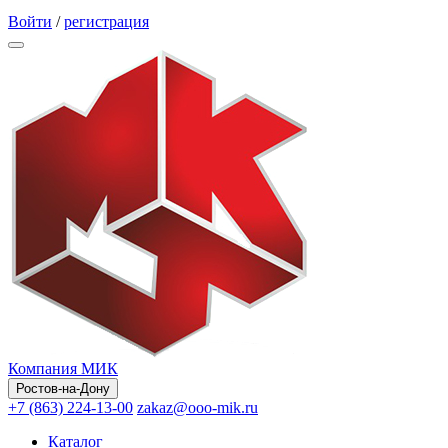
Обратный звонок
Войти
/
регистрация
Компания МИК
Ростов-на-Дону
+7 (863) 224-13-00
zakaz@ooo-mik.ru
Каталог