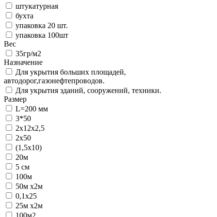
штукатурная
бухта
упаковка 20 шт.
упаковка 100шт
Вес
35гр/м2
Назначение
Для укрытия больших площадей,
автодорог,газонефтепроводов.
Для укрытия зданий, сооружений, техники.
Размер
L=200 мм
3*50
2х12х2,5
2х50
(1,5х10)
20м
5 см
100м
50м х2м
0,1х25
25м х2м
100м2