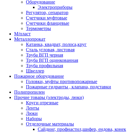
Оборудование
Электроприборы
Регулятор, сепаратор
Счетчики муфтовые
Счетчики фланцевые
Термометры
М/пласт
Металлопрокат
Катанка, квадрат, полоса,круг
Сталь угловая, листовая
Труба ВГП черная
Труба ВГП оцинкованная
Труба профильная
Швеллер
Пожарное оборудование
Головки, муфты противопожарные
Пожарные гидранты , клапана, подставки
Полипропилен
Прочие товары (электроды, люки)
Круги отрезные
Ленты
Люки
Наборы
Отделочные материалы
Сайдинг, профнастил,шифер, ендова, конек