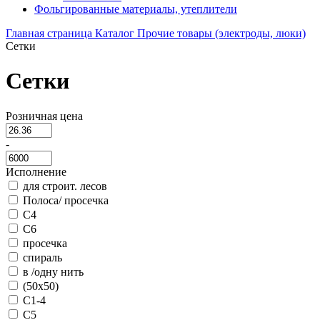
Фольгированные материалы, утеплители
Главная страница
Каталог
Прочие товары (электроды, люки)
Сетки
Сетки
Розничная цена
-
Исполнение
для строит. лесов
Полоса/ просечка
С4
С6
просечка
спираль
в /одну нить
(50х50)
С1-4
С5