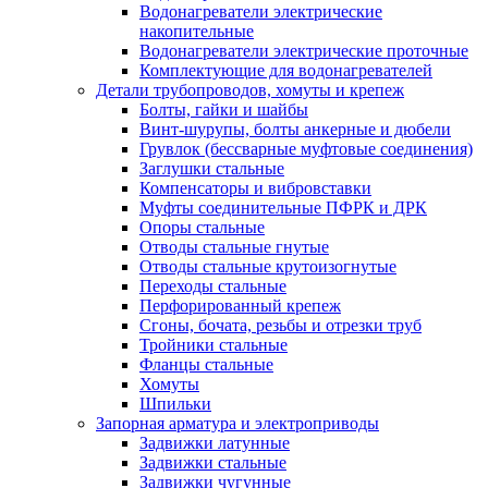
Водонагреватели электрические
накопительные
Водонагреватели электрические проточные
Комплектующие для водонагревателей
Детали трубопроводов, хомуты и крепеж
Болты, гайки и шайбы
Винт-шурупы, болты анкерные и дюбели
Грувлок (бессварные муфтовые соединения)
Заглушки стальные
Компенсаторы и вибровставки
Муфты соединительные ПФРК и ДРК
Опоры стальные
Отводы стальные гнутые
Отводы стальные крутоизогнутые
Переходы стальные
Перфорированный крепеж
Сгоны, бочата, резьбы и отрезки труб
Тройники стальные
Фланцы стальные
Хомуты
Шпильки
Запорная арматура и электроприводы
Задвижки латунные
Задвижки стальные
Задвижки чугунные