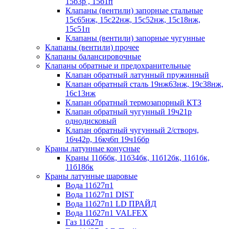
15б3р , 15б1п
Клапаны (вентили) запорные стальные
15с65нж, 15с22нж, 15с52нж, 15с18нж,
15с51п
Клапаны (вентили) запорные чугунные
Клапаны (вентили) прочее
Клапаны балансировочные
Клапаны обратные и предохранительные
Клапан обратный латунный пружинный
Клапан обратный сталь 19нж63нж, 19с38нж,
16с13нж
Клапан обратный термозапорный КТЗ
Клапан обратный чугунный 19ч21р
однодисковый
Клапан обратный чугунный 2/створч,
16ч42р, 16кч6п 19ч16бр
Краны латунные конусные
Краны 11б6бк, 11б34бк, 11б12бк, 11б1бк,
11б18бк
Краны латунные шаровые
Вода 11б27п1
Вода 11б27п1 DIST
Вода 11б27п1 LD ПРАЙД
Вода 11б27п1 VALFEX
Газ 11б27п