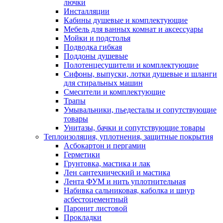
лючки
Инсталляции
Кабины душевые и комплектующие
Мебель для ванных комнат и аксессуары
Мойки и подстолья
Подводка гибкая
Поддоны душевые
Полотенцесушители и комплектующие
Сифоны, выпуски, лотки душевые и шланги
для стиральных машин
Смесители и комплектующие
Трапы
Умывальники, пьедесталы и сопутствующие
товары
Унитазы, бачки и сопутствующие товары
Теплоизоляция, уплотнения, защитные покрытия
Асбокартон и пергамин
Герметики
Грунтовка, мастика и лак
Лен сантехнический и мастика
Лента ФУМ и нить уплотнительная
Набивка сальниковая, каболка и шнур
асбестоцементный
Паронит листовой
Прокладки