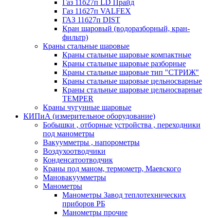
Газ 11б27п LD Прайд
Газ 11б27п VALFEX
ГАЗ 11б27п DIST
Кран шаровый (водоразборный, кран-
фильтр)
Краны стальные шаровые
Краны стальные шаровые компактные
Краны стальные шаровые разборные
Краны стальные шаровые тип "СТРИЖ"
Краны стальные шаровые цельносварные
Краны стальные шаровые цельносварные
TEMPER
Краны чугунные шаровые
КИПиА (измерительное оборудование)
Бобышки , отборные устройства , переходники
под манометры
Вакуумметры , напорометры
Воздухоотводчики
Конденсатоотводчик
Краны под маном, термометр, Маевского
Мановакуумметры
Манометры
Манометры Завод теплотехнических
приборов РБ
Манометры прочие