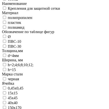
Наименование
Крепления для защитной сетки
Материал
полипропилен
пластик
полиамид
Обозначение по таблице фигур
Ø
ПВС-10
ПВС-30
Толщина,мм
d=4мм
Ширина, мм
h=2;4;6;8;10;12;
h=15
Марка стали
черная
Ячейка
0,45х0,45
15х15
45х45
40х40
150х170