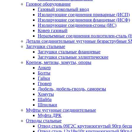
Газовое оборудование
Газовый цокольный ввод
Изолирующие соединения приварные (ИСП)
Изолирующие соединения фланцевые (ИСФ)
Изолирующие соединения-сгоны (ИС)
Ковер газовый
Неразъемные соединения полиэтилен-сталь (
Детали соединительные чугунные безраструбные 
Заглушки стальные
Заглушки стальные фланцевые
Заглушки стальные эллиптические
Крепеж, метизы, хомуты, опоры
Анкер
Болты
Гайки
Гровер
Дюбель, дюбель-гвоздь, саморезы
Хомуты
Шайба
Шпильки
Муфты чугунные соединительные
Муфта ДРК
Отводы стальные
Отвод сталь 09Г2С крутоизогнутый 90гр бе
Отвод сталь 12х18н10т крутоизогнутый 90гр