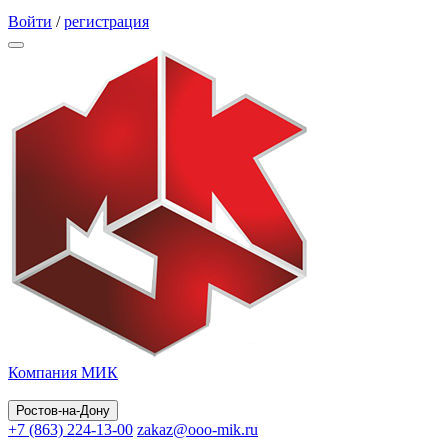
Обратный звонок
Войти
/
регистрация
Компания МИК
Ростов-на-Дону
+7 (863) 224-13-00
zakaz@ooo-mik.ru