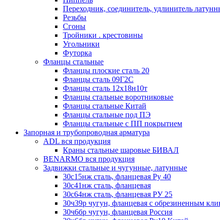
Переходник, соединитель, удлинитель латун
Резьбы
Сгоны
Тройники . крестовины
Угольники
Футорка
Фланцы стальные
Фланцы плоские сталь 20
Фланцы сталь 09Г2С
Фланцы сталь 12х18н10т
Фланцы стальные воротниковые
Фланцы стальные Китай
Фланцы стальные под ПЭ
Фланцы стальные с ПП покрытием
Запорная и трубопроводная арматура
ADL вся продукция
Краны стальные шаровые БИВАЛ
BENARMO вся продукция
Задвижки стальные и чугунные, латунные
30с15нж сталь, фланцевая Ру 40
30с41нж сталь, фланцевая
30с64нж сталь, фланцевая РУ 25
30ч39р чугун, фланцевая с обрезиненным кл
30ч6бр чугун, фланцевая Россия