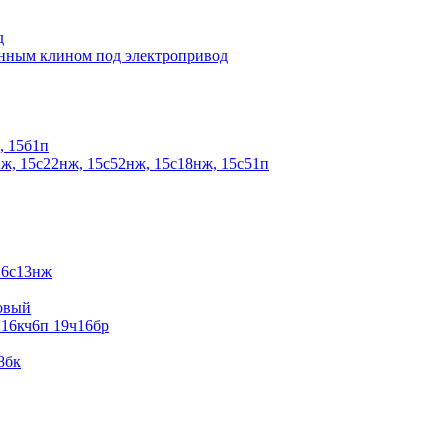
д
енным клином под электропривод
, 15б1п
ж, 15с22нж, 15с52нж, 15с18нж, 15с51п
16с13нж
овый
 16кч6п 19ч16бр
8бк