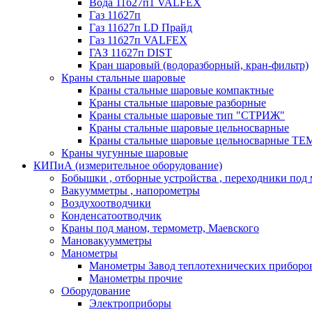
Вода 11б27п1 VALFEX
Газ 11б27п
Газ 11б27п LD Прайд
Газ 11б27п VALFEX
ГАЗ 11б27п DIST
Кран шаровый (водоразборный, кран-фильтр)
Краны стальные шаровые
Краны стальные шаровые компактные
Краны стальные шаровые разборные
Краны стальные шаровые тип "СТРИЖ"
Краны стальные шаровые цельносварные
Краны стальные шаровые цельносварные T
Краны чугунные шаровые
КИПиА (измерительное оборудование)
Бобышки , отборные устройства , переходники под
Вакуумметры , напорометры
Воздухоотводчики
Конденсатоотводчик
Краны под маном, термометр, Маевского
Мановакуумметры
Манометры
Манометры Завод теплотехнических приборо
Манометры прочие
Оборудование
Электроприборы