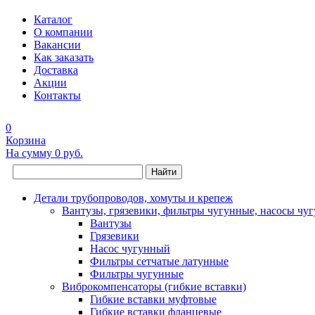
Каталог
О компании
Вакансии
Как заказать
Доставка
Акции
Контакты
0
Корзина
На сумму
0 руб.
Найти
Детали трубопроводов, хомуты и крепеж
Вантузы, грязевики, фильтры чугунные, насосы чу
Вантузы
Грязевики
Насос чугунный
Фильтры сетчатые латунные
Фильтры чугунные
Виброкомпенсаторы (гибкие вставки)
Гибкие вставки муфтовые
Гибкие вставки фланцевые