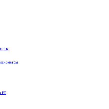
EMPER
 манометры
в РБ