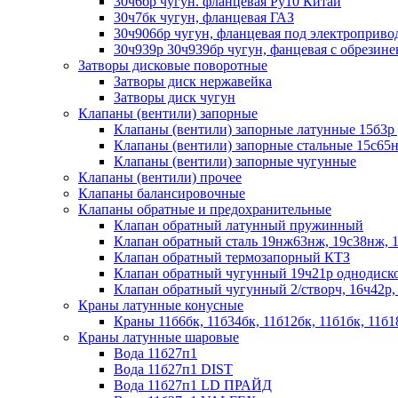
30ч6бр чугун. фланцевая Ру10 Китай
30ч7бк чугун, фланцевая ГАЗ
30ч906бр чугун, фланцевая под электроприво
30ч939р 30ч939бр чугун, фанцевая с обрезин
Затворы дисковые поворотные
Затворы диск нержавейка
Затворы диск чугун
Клапаны (вентили) запорные
Клапаны (вентили) запорные латунные 15б3р 
Клапаны (вентили) запорные стальные 15с65н
Клапаны (вентили) запорные чугунные
Клапаны (вентили) прочее
Клапаны балансировочные
Клапаны обратные и предохранительные
Клапан обратный латунный пружинный
Клапан обратный сталь 19нж63нж, 19с38нж, 
Клапан обратный термозапорный КТЗ
Клапан обратный чугунный 19ч21р однодиск
Клапан обратный чугунный 2/створч, 16ч42р,
Краны латунные конусные
Краны 11б6бк, 11б34бк, 11б12бк, 11б1бк, 11б1
Краны латунные шаровые
Вода 11б27п1
Вода 11б27п1 DIST
Вода 11б27п1 LD ПРАЙД