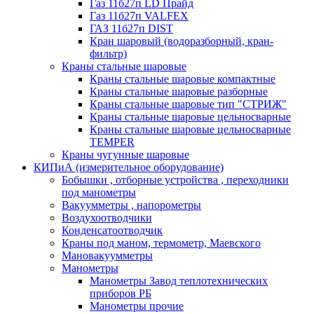
Газ 11б27п LD Прайд
Газ 11б27п VALFEX
ГАЗ 11б27п DIST
Кран шаровый (водоразборный, кран-
фильтр)
Краны стальные шаровые
Краны стальные шаровые компактные
Краны стальные шаровые разборные
Краны стальные шаровые тип "СТРИЖ"
Краны стальные шаровые цельносварные
Краны стальные шаровые цельносварные
TEMPER
Краны чугунные шаровые
КИПиА (измерительное оборудование)
Бобышки , отборные устройства , переходники
под манометры
Вакуумметры , напорометры
Воздухоотводчики
Конденсатоотводчик
Краны под маном, термометр, Маевского
Мановакуумметры
Манометры
Манометры Завод теплотехнических
приборов РБ
Манометры прочие