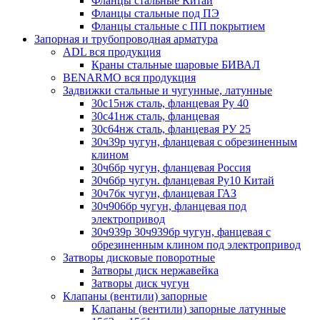
Фланцы стальные Китай
Фланцы стальные под ПЭ
Фланцы стальные с ПП покрытием
Запорная и трубопроводная арматура
ADL вся продукция
Краны стальные шаровые БИВАЛ
BENARMO вся продукция
Задвижки стальные и чугунные, латунные
30с15нж сталь, фланцевая Ру 40
30с41нж сталь, фланцевая
30с64нж сталь, фланцевая РУ 25
30ч39р чугун, фланцевая с обрезиненным
клином
30ч6бр чугун, фланцевая Россия
30ч6бр чугун. фланцевая Ру10 Китай
30ч7бк чугун, фланцевая ГАЗ
30ч906бр чугун, фланцевая под
электропривод
30ч939р 30ч939бр чугун, фанцевая с
обрезиненным клином под электропривод
Затворы дисковые поворотные
Затворы диск нержавейка
Затворы диск чугун
Клапаны (вентили) запорные
Клапаны (вентили) запорные латунные