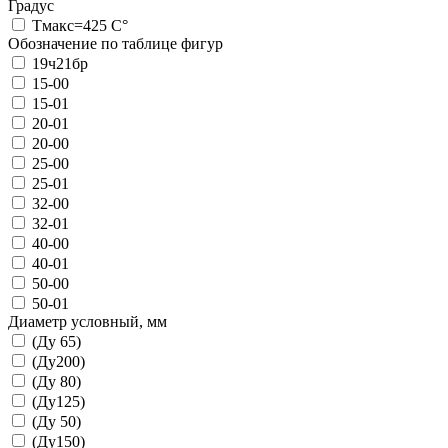
Градус
Тмакс=425 С°
Обозначение по таблице фигур
19ч21бр
15-00
15-01
20-01
20-00
25-00
25-01
32-00
32-01
40-00
40-01
50-00
50-01
Диаметр условный, мм
(Ду 65)
(Ду200)
(Ду 80)
(Ду125)
(Ду 50)
(Ду150)