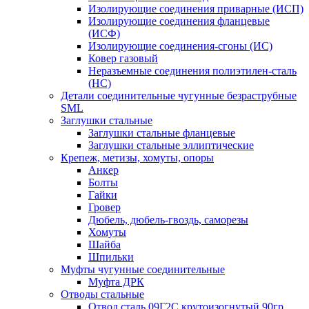
Изолирующие соединения приварные (ИСП)
Изолирующие соединения фланцевые
(ИСФ)
Изолирующие соединения-сгоны (ИС)
Ковер газовый
Неразъемные соединения полиэтилен-сталь
(НС)
Детали соединительные чугунные безраструбные
SML
Заглушки стальные
Заглушки стальные фланцевые
Заглушки стальные эллиптические
Крепеж, метизы, хомуты, опоры
Анкер
Болты
Гайки
Гровер
Дюбель, дюбель-гвоздь, саморезы
Хомуты
Шайба
Шпильки
Муфты чугунные соединительные
Муфта ДРК
Отводы стальные
Отвод сталь 09Г2С крутоизогнутый 90гр