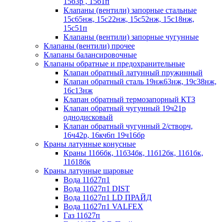
15б3р , 15б1п
Клапаны (вентили) запорные стальные
15с65нж, 15с22нж, 15с52нж, 15с18нж,
15с51п
Клапаны (вентили) запорные чугунные
Клапаны (вентили) прочее
Клапаны балансировочные
Клапаны обратные и предохранительные
Клапан обратный латунный пружинный
Клапан обратный сталь 19нж63нж, 19с38нж,
16с13нж
Клапан обратный термозапорный КТЗ
Клапан обратный чугунный 19ч21р
однодисковый
Клапан обратный чугунный 2/створч,
16ч42р, 16кч6п 19ч16бр
Краны латунные конусные
Краны 11б6бк, 11б34бк, 11б12бк, 11б1бк,
11б18бк
Краны латунные шаровые
Вода 11б27п1
Вода 11б27п1 DIST
Вода 11б27п1 LD ПРАЙД
Вода 11б27п1 VALFEX
Газ 11б27п