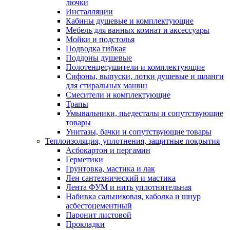
лючки
Инсталляции
Кабины душевые и комплектующие
Мебель для ванных комнат и аксессуары
Мойки и подстолья
Подводка гибкая
Поддоны душевые
Полотенцесушители и комплектующие
Сифоны, выпуски, лотки душевые и шланги
для стиральных машин
Смесители и комплектующие
Трапы
Умывальники, пьедесталы и сопутствующие
товары
Унитазы, бачки и сопутствующие товары
Теплоизоляция, уплотнения, защитные покрытия
Асбокартон и пергамин
Герметики
Грунтовка, мастика и лак
Лен сантехнический и мастика
Лента ФУМ и нить уплотнительная
Набивка сальниковая, каболка и шнур
асбестоцементный
Паронит листовой
Прокладки