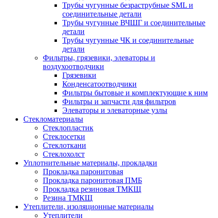
Трубы чугунные безраструбные SML и
соединительные детали
Трубы чугунные ВЧШГ и соединительные
детали
Трубы чугунные ЧК и соединительные
детали
Фильтры, грязевики, элеваторы и
воздухоотводчики
Грязевики
Конденсатоотводчики
Фильтры бытовые и комплектующие к ним
Фильтры и запчасти для фильтров
Элеваторы и элеваторные узлы
Стекломатериалы
Стеклопластик
Стеклосетки
Стеклоткани
Стеклохолст
Уплотнительные материалы, прокладки
Прокладка паронитовая
Прокладка паронитовая ПМБ
Прокладка резиновая ТМКЩ
Резина ТМКЩ
Утеплители, изоляционные материалы
Утеплители