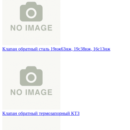
Клапан обратный сталь 19нж63нж, 19с38нж, 16с13нж
Клапан обратный термозапорный КТЗ