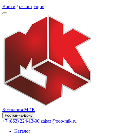
Обратный звонок
Войти
/
регистрация
Компания МИК
Ростов-на-Дону
+7 (863) 224-13-00
zakaz@ooo-mik.ru
Каталог