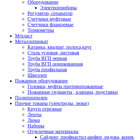
Оборудование
Электроприборы
Регулятор, сепаратор
Счетчики муфтовые
Счетчики фланцевые
Термометры
М/пласт
Металлопрокат
Катанка, квадрат, полоса,круг
Сталь угловая, листовая
Труба ВГП черная
Труба ВГП оцинкованная
Труба профильная
Швеллер
Пожарное оборудование
Головки, муфты противопожарные
Пожарные гидранты , клапана, подставки
Полипропилен
Прочие товары (электроды, люки)
Круги отрезные
Ленты
Люки
Наборы
Отделочные материалы
Сайдинг, профнастил,шифер, ендова, конек