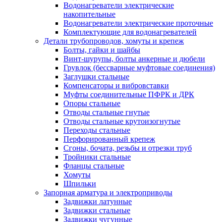
Водонагреватели электрические
накопительные
Водонагреватели электрические проточные
Комплектующие для водонагревателей
Детали трубопроводов, хомуты и крепеж
Болты, гайки и шайбы
Винт-шурупы, болты анкерные и дюбели
Грувлок (бессварные муфтовые соединения)
Заглушки стальные
Компенсаторы и вибровставки
Муфты соединительные ПФРК и ДРК
Опоры стальные
Отводы стальные гнутые
Отводы стальные крутоизогнутые
Переходы стальные
Перфорированный крепеж
Сгоны, бочата, резьбы и отрезки труб
Тройники стальные
Фланцы стальные
Хомуты
Шпильки
Запорная арматура и электроприводы
Задвижки латунные
Задвижки стальные
Задвижки чугунные