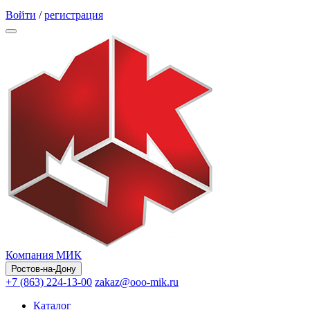
Обратный звонок
Войти
/
регистрация
Компания МИК
Ростов-на-Дону
+7 (863) 224-13-00
zakaz@ooo-mik.ru
Каталог