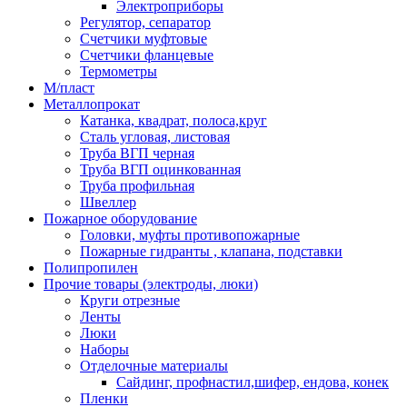
Электроприборы
Регулятор, сепаратор
Счетчики муфтовые
Счетчики фланцевые
Термометры
М/пласт
Металлопрокат
Катанка, квадрат, полоса,круг
Сталь угловая, листовая
Труба ВГП черная
Труба ВГП оцинкованная
Труба профильная
Швеллер
Пожарное оборудование
Головки, муфты противопожарные
Пожарные гидранты , клапана, подставки
Полипропилен
Прочие товары (электроды, люки)
Круги отрезные
Ленты
Люки
Наборы
Отделочные материалы
Сайдинг, профнастил,шифер, ендова, конек
Пленки