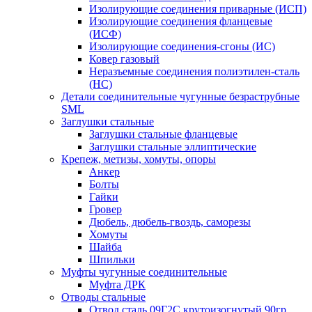
Изолирующие соединения приварные (ИСП)
Изолирующие соединения фланцевые
(ИСФ)
Изолирующие соединения-сгоны (ИС)
Ковер газовый
Неразъемные соединения полиэтилен-сталь
(НС)
Детали соединительные чугунные безраструбные
SML
Заглушки стальные
Заглушки стальные фланцевые
Заглушки стальные эллиптические
Крепеж, метизы, хомуты, опоры
Анкер
Болты
Гайки
Гровер
Дюбель, дюбель-гвоздь, саморезы
Хомуты
Шайба
Шпильки
Муфты чугунные соединительные
Муфта ДРК
Отводы стальные
Отвод сталь 09Г2С крутоизогнутый 90гр