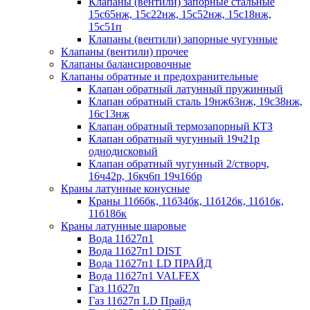
Клапаны (вентили) запорные стальные
15с65нж, 15с22нж, 15с52нж, 15с18нж,
15с51п
Клапаны (вентили) запорные чугунные
Клапаны (вентили) прочее
Клапаны балансировочные
Клапаны обратные и предохранительные
Клапан обратный латунный пружинный
Клапан обратный сталь 19нж63нж, 19с38нж,
16с13нж
Клапан обратный термозапорный КТЗ
Клапан обратный чугунный 19ч21р
однодисковый
Клапан обратный чугунный 2/створч,
16ч42р, 16кч6п 19ч16бр
Краны латунные конусные
Краны 11б6бк, 11б34бк, 11б12бк, 11б1бк,
11б18бк
Краны латунные шаровые
Вода 11б27п1
Вода 11б27п1 DIST
Вода 11б27п1 LD ПРАЙД
Вода 11б27п1 VALFEX
Газ 11б27п
Газ 11б27п LD Прайд