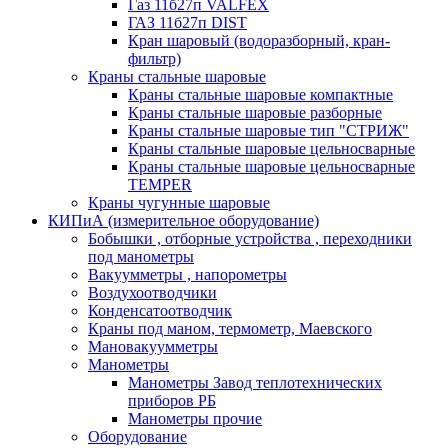
Газ 11б27п VALFEX
ГАЗ 11б27п DIST
Кран шаровый (водоразборный, кран-
фильтр)
Краны стальные шаровые
Краны стальные шаровые компактные
Краны стальные шаровые разборные
Краны стальные шаровые тип "СТРИЖ"
Краны стальные шаровые цельносварные
Краны стальные шаровые цельносварные
TEMPER
Краны чугунные шаровые
КИПиА (измерительное оборудование)
Бобышки , отборные устройства , переходники
под манометры
Вакуумметры , напорометры
Воздухоотводчики
Конденсатоотводчик
Краны под маном, термометр, Маевского
Мановакуумметры
Манометры
Манометры Завод теплотехнических
приборов РБ
Манометры прочие
Оборудование