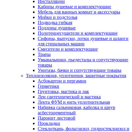
Инсталляции
Кабины душевые и комплектующие
Мебель для ванных комнат и аксессуары
Мойки и подстолья
Подводка гибкая
Поддоны душевые
Полотенцесушители и комплектующие
Сифоны, выпуски, лотки душевые и шланги
для стиральных машин
Смесители и комплектующие
Трапы
Умывальники, пьедесталы и сопутствующие
товары
Унитазы, бачки и сопутствующие товары
Теплоизоляция, уплотнения, защитные покрытия
Асбокартон и пергамин
Герметики
Грунтовка, мастика и лак
Лен сантехнический и мастика
Лента ФУМ и нить уплотнительная
Набивка сальниковая, каболка и шнур
асбестоцементный
Паронит листовой
Прокладки
Стеклоткань, фольгоизол, гидростеклоизол и