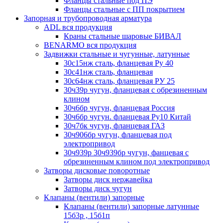
Фланцы стальные под ПЭ
Фланцы стальные с ПП покрытием
Запорная и трубопроводная арматура
ADL вся продукция
Краны стальные шаровые БИВАЛ
BENARMO вся продукция
Задвижки стальные и чугунные, латунные
30с15нж сталь, фланцевая Ру 40
30с41нж сталь, фланцевая
30с64нж сталь, фланцевая РУ 25
30ч39р чугун, фланцевая с обрезиненным
клином
30ч6бр чугун, фланцевая Россия
30ч6бр чугун. фланцевая Ру10 Китай
30ч7бк чугун, фланцевая ГАЗ
30ч906бр чугун, фланцевая под
электропривод
30ч939р 30ч939бр чугун, фанцевая с
обрезиненным клином под электропривод
Затворы дисковые поворотные
Затворы диск нержавейка
Затворы диск чугун
Клапаны (вентили) запорные
Клапаны (вентили) запорные латунные
15б3р , 15б1п