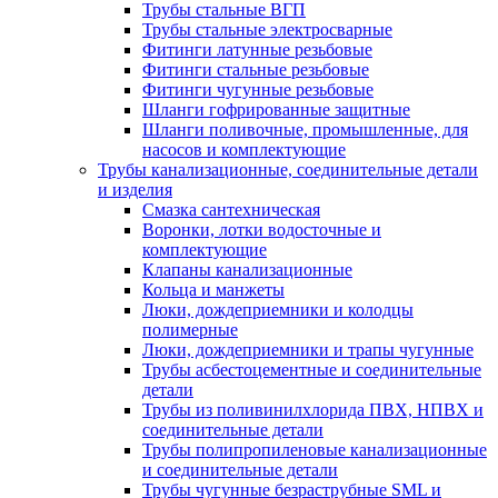
Трубы стальные ВГП
Трубы стальные электросварные
Фитинги латунные резьбовые
Фитинги стальные резьбовые
Фитинги чугунные резьбовые
Шланги гофрированные защитные
Шланги поливочные, промышленные, для
насосов и комплектующие
Трубы канализационные, соединительные детали
и изделия
Смазка сантехническая
Воронки, лотки водосточные и
комплектующие
Клапаны канализационные
Кольца и манжеты
Люки, дождеприемники и колодцы
полимерные
Люки, дождеприемники и трапы чугунные
Трубы асбестоцементные и соединительные
детали
Трубы из поливинилхлорида ПВХ, НПВХ и
соединительные детали
Трубы полипропиленовые канализационные
и соединительные детали
Трубы чугунные безраструбные SML и