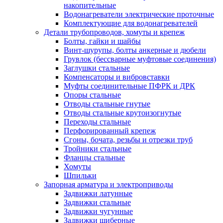
накопительные
Водонагреватели электрические проточные
Комплектующие для водонагревателей
Детали трубопроводов, хомуты и крепеж
Болты, гайки и шайбы
Винт-шурупы, болты анкерные и дюбели
Грувлок (бессварные муфтовые соединения)
Заглушки стальные
Компенсаторы и вибровставки
Муфты соединительные ПФРК и ДРК
Опоры стальные
Отводы стальные гнутые
Отводы стальные крутоизогнутые
Переходы стальные
Перфорированный крепеж
Сгоны, бочата, резьбы и отрезки труб
Тройники стальные
Фланцы стальные
Хомуты
Шпильки
Запорная арматура и электроприводы
Задвижки латунные
Задвижки стальные
Задвижки чугунные
Задвижки шиберные